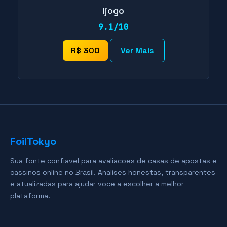
Ijogo
9.1/10
R$ 300
Ver Mais
FoilTokyo
Sua fonte confiavel para avaliacoes de casas de apostas e
cassinos online no Brasil. Analises honestas, transparentes
e atualizadas para ajudar voce a escolher a melhor
plataforma.