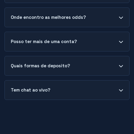
principais. Consulte cada partida para ver os
Sim, a 655 Bet oferece apostas em tempo real
valores específicos.
com odds atualizadas constantemente durante
Onde encontro as melhores odds?
as partidas. O Streaming HD permite
acompanhar os jogos enquanto você aposta.
As cotações mais competitivas geralmente
aparecem nos mercados principais de futebol e
Posso ter mais de uma conta?
nos eventos destacados na página inicial. Vale
comparar diferentes mercados do mesmo jogo
Não, os termos de uso permitem apenas uma
para identificar oportunidades.
conta por CPF. Contas duplicadas são
Quais formas de deposito?
bloqueadas e podem resultar em perda de saldo.
A casa aceita Pix, transferência bancária,
Pagamento por QR Code e carteiras digitais
Tem chat ao vivo?
populares. Todos os métodos têm valores
mínimos acessíveis a partir de R$ 20.
Sim, o suporte por chat funciona diariamente
com atendentes em português para resolver
dúvidas sobre depósitos, apostas e verificação
de conta.