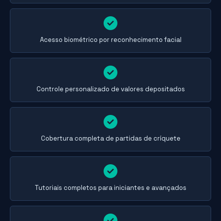
Acesso biométrico por reconhecimento facial
Controle personalizado de valores depositados
Cobertura completa de partidas de críquete
Tutoriais completos para iniciantes e avançados