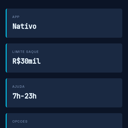
APP
Nativo
LIMITE SAQUE
R$30mil
AJUDA
7h-23h
OPCOES