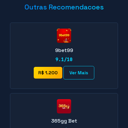
Outras Recomendacoes
9bet99
9.1/10
R$ 1.200
Ver Mais
365gg Bet