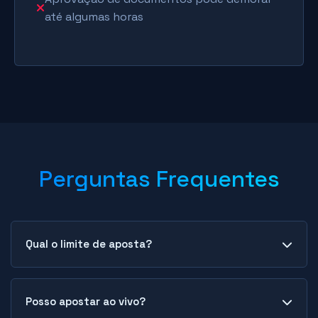
até algumas horas
Perguntas Frequentes
Qual o limite de aposta?
Os limites variam conforme o esporte e mercado
escolhido, mas geralmente começam em R$ 2 e
Posso apostar ao vivo?
podem chegar a milhares de reais para eventos