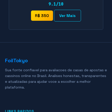
9.1/10
R$ 350
Ver Mais
FoilTokyo
Sua fonte confiavel para avaliacoes de casas de apostas e
cassinos online no Brasil. Analises honestas, transparentes
e atualizadas para ajudar voce a escolher a melhor
plataforma.
LINKS RAPIDOS