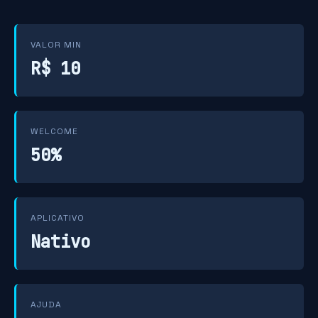
VALOR MIN
R$ 10
WELCOME
50%
APLICATIVO
Nativo
AJUDA