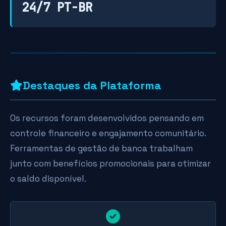
24/7 PT-BR
Destaques da Plataforma
Os recursos foram desenvolvidos pensando em
controle financeiro e engajamento comunitário.
Ferramentas de gestão de banca trabalham
junto com benefícios promocionais para otimizar
o saldo disponível.