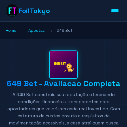
FoilTokyo
Home
→
Apostas
→
649 Bet
649 Bet - Avaliacao Completa
A 649 Bet construiu sua reputação oferecendo
condições financeiras transparentes para
apostadores que valorizam cada real investido. Com
estrutura de custos enxuta e requisitos de
movimentação acessíveis, a casa atrai quem busca