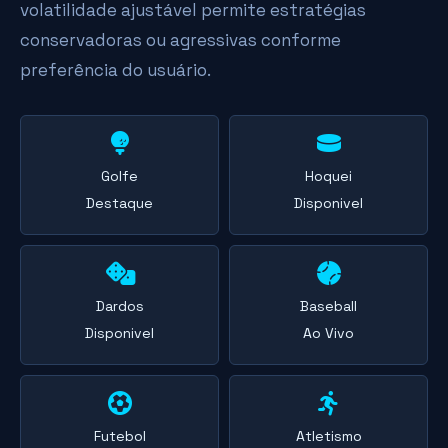
volatilidade ajustável permite estratégias
conservadoras ou agressivas conforme
preferência do usuário.
Golfe
Hoquei
Destaque
Disponivel
Dardos
Baseball
Disponivel
Ao Vivo
Futebol
Atletismo