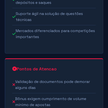
depósitos e saques
Suporte ágil na solução de questões
técnicas
Mercados diferenciados para competições
importantes
Pontos de Atencao
Validação de documentos pode demorar
alguns dias
Bônus exigem cumprimento de volume
mínimo de apostas