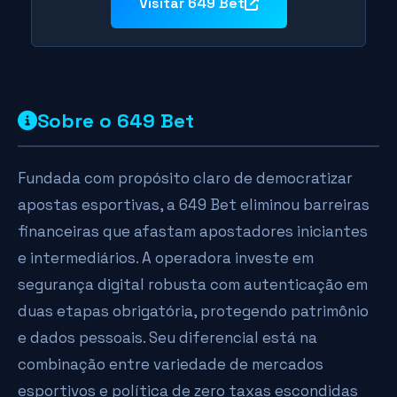
Visitar 649 Bet
Sobre o 649 Bet
Fundada com propósito claro de democratizar
apostas esportivas, a 649 Bet eliminou barreiras
financeiras que afastam apostadores iniciantes
e intermediários. A operadora investe em
segurança digital robusta com autenticação em
duas etapas obrigatória, protegendo patrimônio
e dados pessoais. Seu diferencial está na
combinação entre variedade de mercados
esportivos e política de zero taxas escondidas