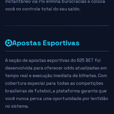
instantâneo via Pix elimina burocracias e coloca
você no controle total do seu saldo.
Apostas Esportivas
A seção de apostas esportivas do 625 BET foi
desenvolvida para oferecer odds atualizadas em
tempo real e execução imediata de bilhetes. Com
cobertura especial para todas as competições
brasileiras de futebol, a plataforma garante que
você nunca perca uma oportunidade por lentidão
no sistema.