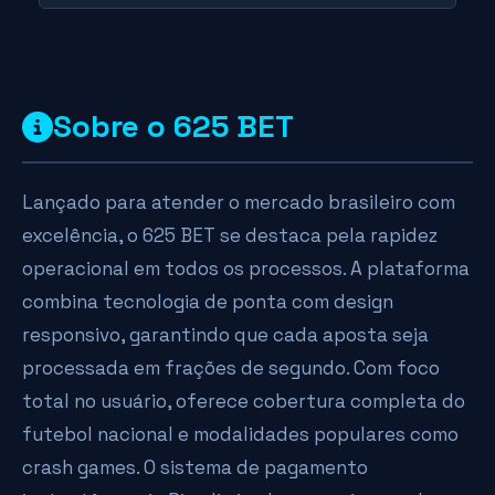
Sobre o 625 BET
Lançado para atender o mercado brasileiro com
excelência, o 625 BET se destaca pela rapidez
operacional em todos os processos. A plataforma
combina tecnologia de ponta com design
responsivo, garantindo que cada aposta seja
processada em frações de segundo. Com foco
total no usuário, oferece cobertura completa do
futebol nacional e modalidades populares como
crash games. O sistema de pagamento