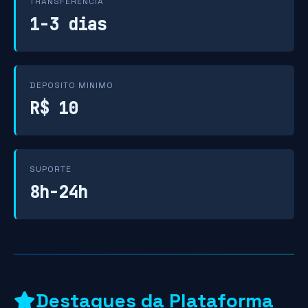
TRANSFERENCIA
1-3 dias
DEPOSITO MINIMO
R$ 10
SUPORTE
8h-24h
Destaques da Plataforma