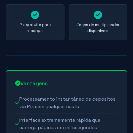
Pix gratuito para
Jogos de multiplicador
recargas
disponíveis
Vantagens
Processamento instantâneo de depósitos
via Pix sem qualquer custo
Interface extremamente rápida que
carrega páginas em milissegundos