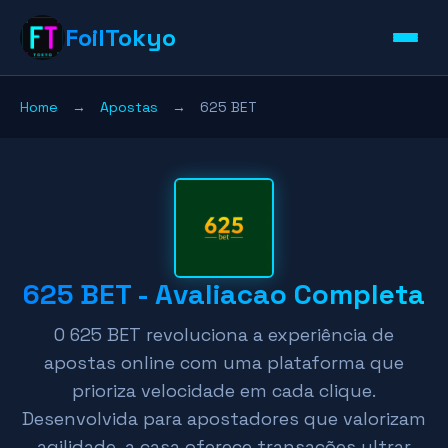
FoilTokyo
Home
→
Apostas
→
625 BET
625 BET - Avaliacao Completa
O 625 BET revoluciona a experiência de
apostas online com uma plataforma que
prioriza velocidade em cada clique.
Desenvolvida para apostadores que valorizam
agilidade, a casa oferece transações ultrar