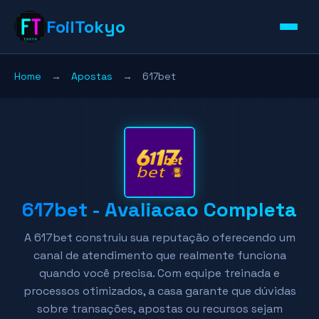
FoilTokyo
Home
→
Apostas
→
617bet
617bet - Avaliacao Completa
A 617bet construiu sua reputação oferecendo um
canal de atendimento que realmente funciona
quando você precisa. Com equipe treinada e
processos otimizados, a casa garante que dúvidas
sobre transações, apostas ou recursos sejam