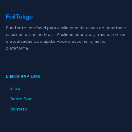
FoilTokyo
Sua fonte confiavel para avaliacoes de casas de apostas e
cassinos online no Brasil. Analises honestas, transparentes
e atualizadas para ajudar voce a escolher a melhor
plataforma.
LINKS RAPIDOS
Inicio
Sobre Nos
Contato