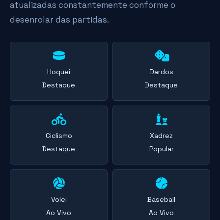
atualizadas constantemente conforme o
desenrolar das partidas.
Hoquei
Dardos
Destaque
Destaque
Ciclismo
Xadrez
Destaque
Popular
Volei
Baseball
Ao Vivo
Ao Vivo