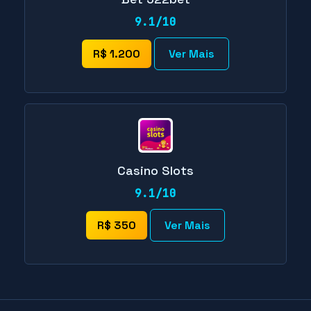
9.1/10
R$ 1.200
Ver Mais
Casino Slots
9.1/10
R$ 350
Ver Mais