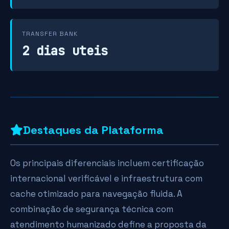
TRANSFER BANK
2 dias uteis
Destaques da Plataforma
Os principais diferenciais incluem certificação
internacional verificável e infraestrutura com
cache otimizado para navegação fluida. A
combinação de segurança técnica com
atendimento humanizado define a proposta da