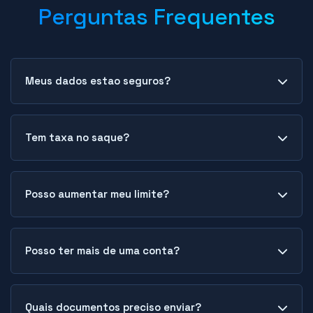
Perguntas Frequentes
Meus dados estao seguros?
Sim, a plataforma utiliza criptografia de nível
bancário e mantém certificação internacional
Tem taxa no saque?
ativa, garantindo que suas informações pessoais
e financeiras permaneçam protegidas contra
A casa não cobra taxas administrativas para
acessos não autorizados.
saques, porém alguns métodos de pagamento
Posso aumentar meu limite?
podem aplicar custos próprios conforme
políticas dos intermediários financeiros.
Os limites são ajustados progressivamente
conforme seu histórico de atividade e
Posso ter mais de uma conta?
verificações de conta. Usuários com perfil
consolidado podem solicitar revisão dos tetos
Não, os termos de uso permitem apenas uma
estabelecidos.
conta por CPF. Múltiplos cadastros violam as
Quais documentos preciso enviar?