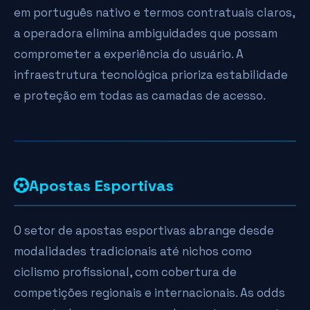
em português nativo e termos contratuais claros,
a operadora elimina ambiguidades que possam
comprometer a experiência do usuário. A
infraestrutura tecnológica prioriza estabilidade
e proteção em todas as camadas de acesso.
Apostas Esportivas
O setor de apostas esportivas abrange desde
modalidades tradicionais até nichos como
ciclismo profissional, com cobertura de
competições regionais e internacionais. As odds