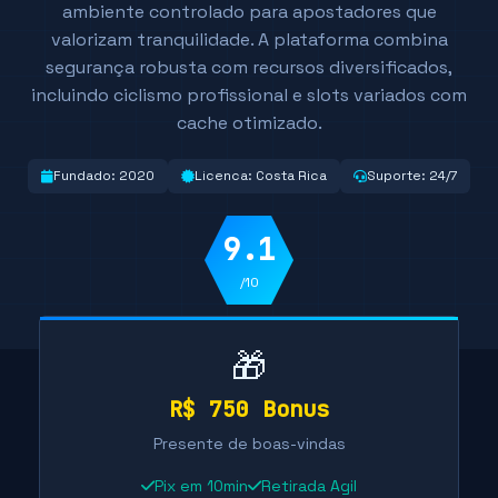
ambiente controlado para apostadores que
valorizam tranquilidade. A plataforma combina
segurança robusta com recursos diversificados,
incluindo ciclismo profissional e slots variados com
cache otimizado.
Fundado: 2020
Licenca: Costa Rica
Suporte: 24/7
9.1
/10
🎁
R$ 750 Bonus
Presente de boas-vindas
Pix em 10min
Retirada Agil