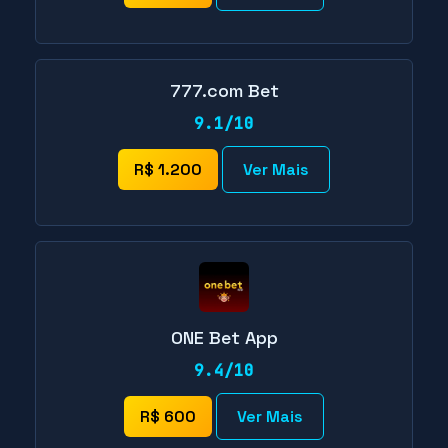
777.com Bet
9.1/10
R$ 1.200
Ver Mais
ONE Bet App
9.4/10
R$ 600
Ver Mais