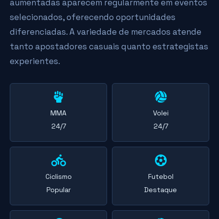
aumentadas aparecem regularmente em eventos
selecionados, oferecendo oportunidades
diferenciadas. A variedade de mercados atende
tanto apostadores casuais quanto estrategistas
experientes.
MMA
Volei
24/7
24/7
Ciclismo
Futebol
Popular
Destaque