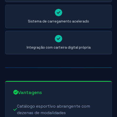
Sistema de carregamento acelerado
Integração com carteira digital própria
Vantagens
Catálogo esportivo abrangente com
dezenas de modalidades