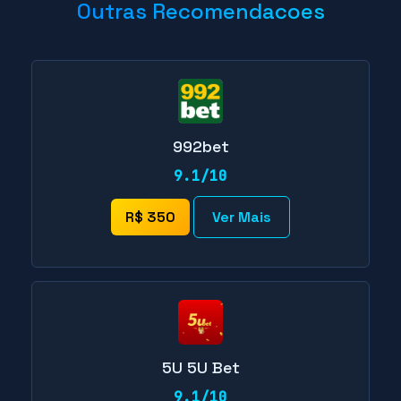
Outras Recomendacoes
992bet
9.1/10
R$ 350
Ver Mais
5U 5U Bet
9.1/10