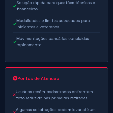
Solução rápida para questões técnicas e
financeiras
Modalidades e limites adequados para
iniciantes e veteranos
Movimentações bancárias concluídas
rapidamente
Pontos de Atencao
Usuários recém-cadastrados enfrentam
teto reduzido nas primeiras retiradas
Algumas solicitações podem levar até um