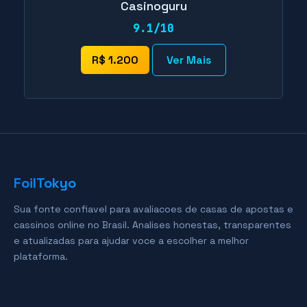
Casinoguru
9.1/10
R$ 1.200
Ver Mais
FoilTokyo
Sua fonte confiavel para avaliacoes de casas de apostas e
cassinos online no Brasil. Analises honestas, transparentes
e atualizadas para ajudar voce a escolher a melhor
plataforma.