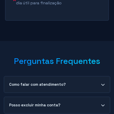
dia útil para finalização
Perguntas Frequentes
Como falar com atendimento?
O suporte está disponível através do chat ao
vivo no site, além de e-mail para questões mais
Posso excluir minha conta?
detalhadas. As respostas costumam chegar em