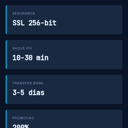
SEGURANCA
SSL 256-bit
SAQUE PIX
10-30 min
TRANSFER BANK
3-5 dias
PROMOCAO
200%