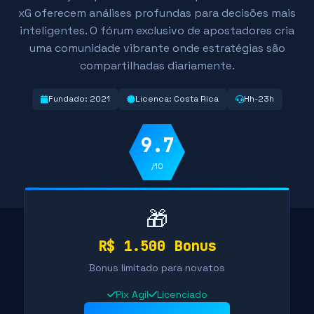
xG oferecem análises profundas para decisões mais
inteligentes. O fórum exclusivo de apostadores cria
uma comunidade vibrante onde estratégias são
compartilhadas diariamente.
Fundado: 2021
Licenca: Costa Rica
Hh-23h
9.7
/10
🎁
R$ 1.500 Bonus
Bonus limitado para novatos
Pix Agil
Licenciado