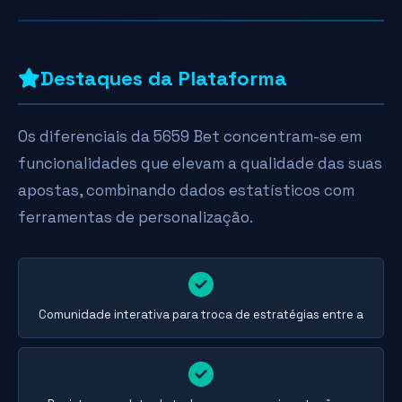
Destaques da Plataforma
Os diferenciais da 5659 Bet concentram-se em
funcionalidades que elevam a qualidade das suas
apostas, combinando dados estatísticos com
ferramentas de personalização.
Comunidade interativa para troca de estratégias entre a