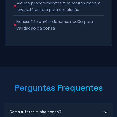
Alguns procedimentos financeiros podem
levar até um dia para conclusão
Necessário enviar documentação para
validação da conta
Perguntas Frequentes
Como alterar minha senha?