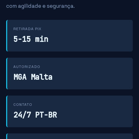
com agilidade e segurança.
RETIRADA PIX
5-15 min
AUTORIZADO
MGA Malta
CONTATO
24/7 PT-BR