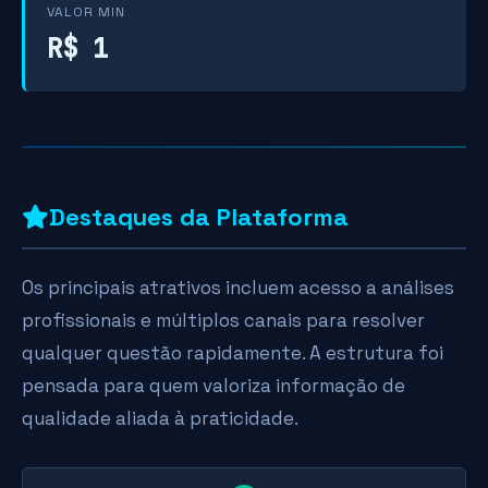
VALOR MIN
R$ 1
Destaques da Plataforma
Os principais atrativos incluem acesso a análises
profissionais e múltiplos canais para resolver
qualquer questão rapidamente. A estrutura foi
pensada para quem valoriza informação de
qualidade aliada à praticidade.