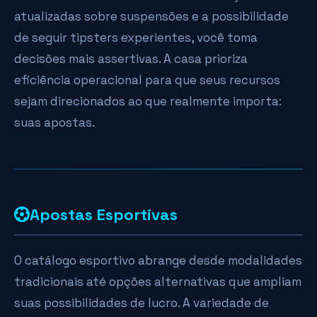
atualizadas sobre suspensões e a possibilidade
de seguir tipsters experientes, você toma
decisões mais assertivas. A casa prioriza
eficiência operacional para que seus recursos
sejam direcionados ao que realmente importa:
suas apostas.
Apostas Esportivas
O catálogo esportivo abrange desde modalidades
tradicionais até opções alternativas que ampliam
suas possibilidades de lucro. A variedade de