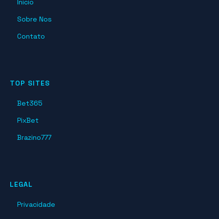
Inicio
Sobre Nos
Contato
TOP SITES
Bet365
PixBet
Brazino777
LEGAL
Privacidade