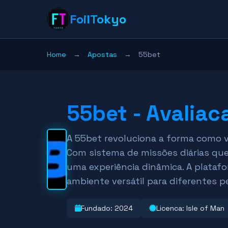
FoilTokyo
Home
→
Apostas
→
55bet
55bet - Avalia
A 55bet revoluciona a forma como v
Com sistema de missões diárias que
uma experiência dinâmica. A plataf
ambiente versátil para diferentes pe
Fundado: 2024
Licenca: Isle of Man