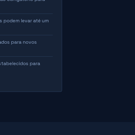
s podem levar até um
cados para novos
stabelecidos para