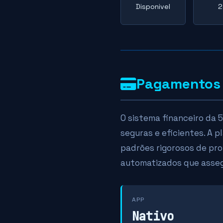
Disponivel
2
Pagamentos
O sistema financeiro da 
seguras e eficientes. A
padrões rigorosos de pro
automatizados que asseg
APP
Nativo