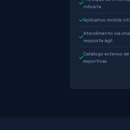
robusta
Aplicativo mobile ot
Atendimento via ch
resposta ágil
Catálogo extenso de
esportivas