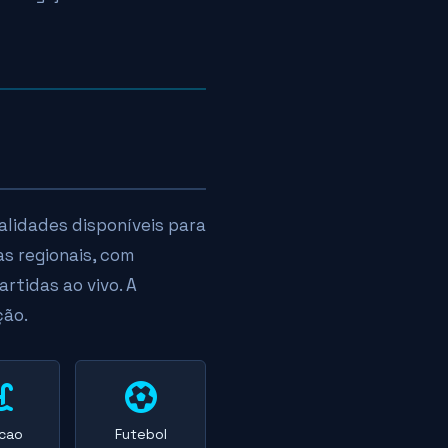
lidades disponíveis para
s regionais, com
rtidas ao vivo. A
ção.
cao
Futebol