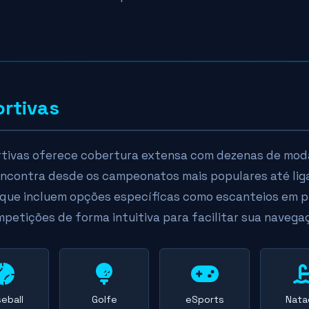
rtivas
rtivas oferece cobertura extensa com dezenas de moda
 encontra desde os campeonatos mais populares até liga
que incluem opções específicas como escanteios em pa
mpetições de forma intuitiva para facilitar sua navega
eball
Golfe
eSports
Nata