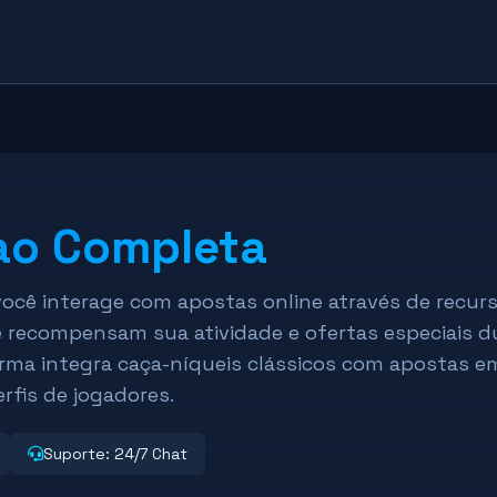
cao Completa
ocê interage com apostas online através de recurs
 recompensam sua atividade e ofertas especiais dur
orma integra caça-níqueis clássicos com apostas e
rfis de jogadores.
Suporte: 24/7 Chat