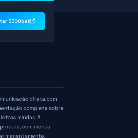
itar 5500bet
omunicação direta com
umentação completa sobre
letras miúdas. A
 procura, com menus
s permanentemente,