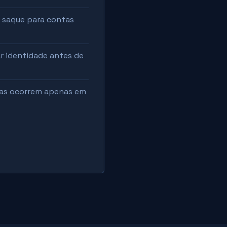
o saque para contas
r identidade antes de
ras ocorrem apenas em