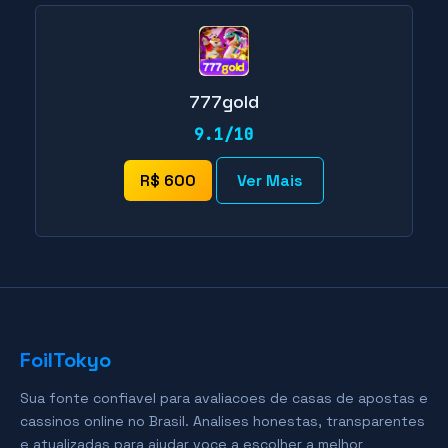
777gold
9.1/10
R$ 600
Ver Mais
FoilTokyo
Sua fonte confiavel para avaliacoes de casas de apostas e
cassinos online no Brasil. Analises honestas, transparentes
e atualizadas para ajudar voce a escolher a melhor