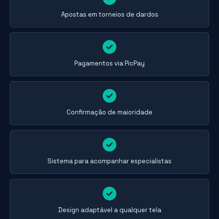
Apostas em torneios de dardos
Pagamentos via PicPay
Confirmação de maioridade
Sistema para acompanhar especialistas
Design adaptável a qualquer tela