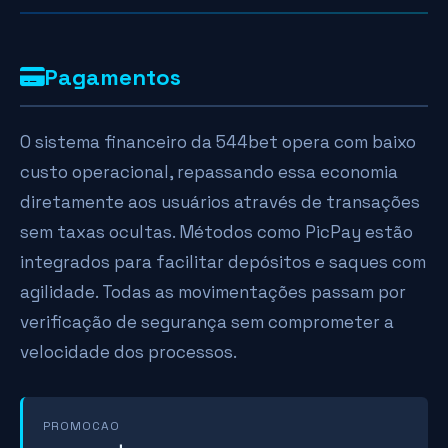
Pagamentos
O sistema financeiro da 544bet opera com baixo
custo operacional, repassando essa economia
diretamente aos usuários através de transações
sem taxas ocultas. Métodos como PicPay estão
integrados para facilitar depósitos e saques com
agilidade. Todas as movimentações passam por
verificação de segurança sem comprometer a
velocidade dos processos.
PROMOCAO