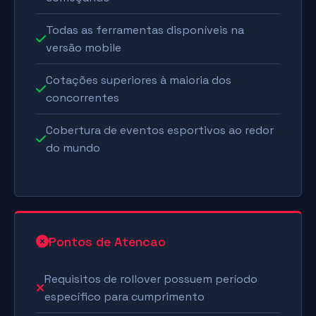
Todas as ferramentas disponíveis na
versão mobile
Cotações superiores à maioria dos
concorrentes
Cobertura de eventos esportivos ao redor
do mundo
Pontos de Atencao
Requisitos de rollover possuem período
específico para cumprimento