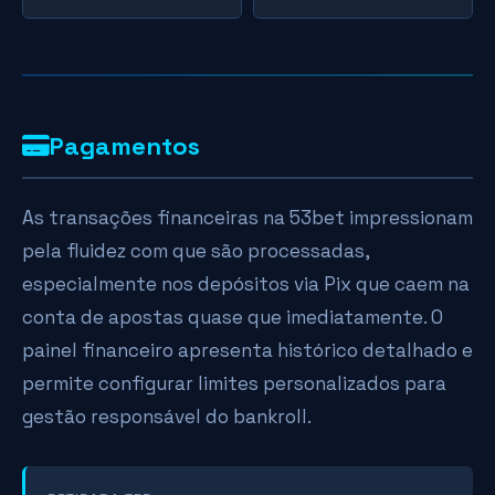
Pagamentos
As transações financeiras na 53bet impressionam
pela fluidez com que são processadas,
especialmente nos depósitos via Pix que caem na
conta de apostas quase que imediatamente. O
painel financeiro apresenta histórico detalhado e
permite configurar limites personalizados para
gestão responsável do bankroll.