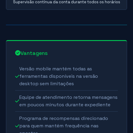
Supervisão contínua da conta durante todos os horários
Vantagens
Versão mobile mantém todas as
ferramentas disponíveis na versão
desktop sem limitações
Equipe de atendimento retorna mensagens
em poucos minutos durante expediente
Programa de recompensas direcionado
para quem mantém frequência nas