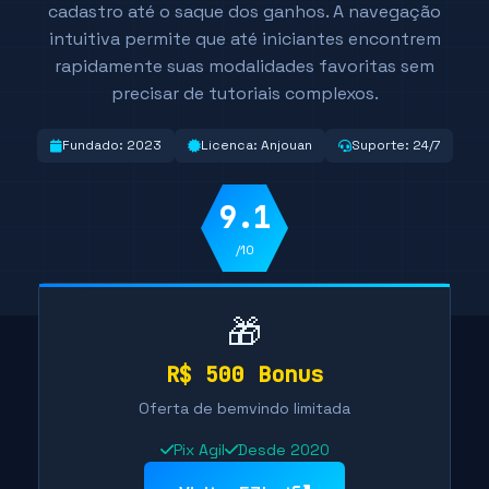
cadastro até o saque dos ganhos. A navegação
intuitiva permite que até iniciantes encontrem
rapidamente suas modalidades favoritas sem
precisar de tutoriais complexos.
Fundado: 2023
Licenca: Anjouan
Suporte: 24/7
9.1
/10
🎁
R$ 500 Bonus
Oferta de bemvindo limitada
Pix Agil
Desde 2020