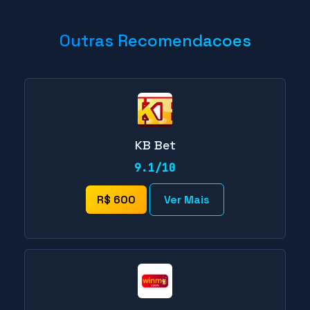
apostas abertas.
Outras Recomendacoes
KB Bet
9.1/10
R$ 600
Ver Mais