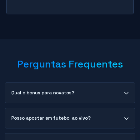
Perguntas Frequentes
Qual o bonus para novatos?
Novos cadastros recebem oferta de boas-vindas
que varia conforme o valor do primeiro depósito.
Posso apostar em futebol ao vivo?
Consulte a seção de promoções após criar sua
conta para ver o percentual atual.
Sim, a plataforma oferece apostas durante as