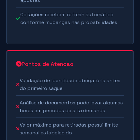
apostas
Cotações recebem refresh automático
conforme mudanças nas probabilidades
Pontos de Atencao
Validação de identidade obrigatória antes
do primeiro saque
Análise de documentos pode levar algumas
horas em períodos de alta demanda
Valor máximo para retiradas possui limite
semanal estabelecido