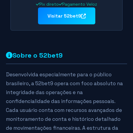
Pix direto
Pagamento Veloz
Visitar 52bet9
Sobre o 52bet9
Desenvolvida especialmente para o público
brasileiro, a 52bet9 opera com foco absoluto na
integridade das operações e na
confidencialidade das informações pessoais.
Cada usuário conta com recursos avançados de
monitoramento de conta e histórico detalhado
de movimentações financeiras. A estrutura da