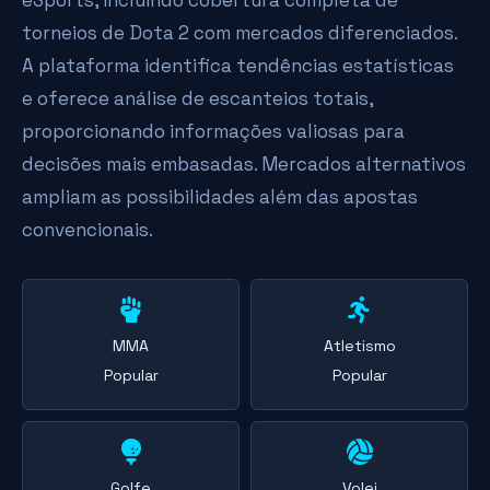
eSports, incluindo cobertura completa de
torneios de Dota 2 com mercados diferenciados.
A plataforma identifica tendências estatísticas
e oferece análise de escanteios totais,
proporcionando informações valiosas para
decisões mais embasadas. Mercados alternativos
ampliam as possibilidades além das apostas
convencionais.
MMA
Atletismo
Popular
Popular
Golfe
Volei