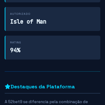
AUTORIZADO
Isle of Man
RATING
94%
Destaques da Plataforma
A 52bet9 se diferencia pela combinação de