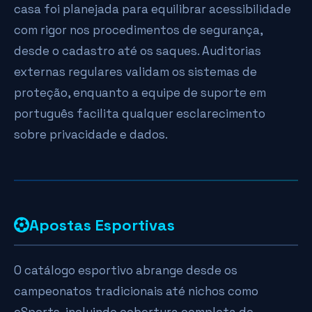
casa foi planejada para equilibrar acessibilidade
com rigor nos procedimentos de segurança,
desde o cadastro até os saques. Auditorias
externas regulares validam os sistemas de
proteção, enquanto a equipe de suporte em
português facilita qualquer esclarecimento
sobre privacidade e dados.
Apostas Esportivas
O catálogo esportivo abrange desde os
campeonatos tradicionais até nichos como