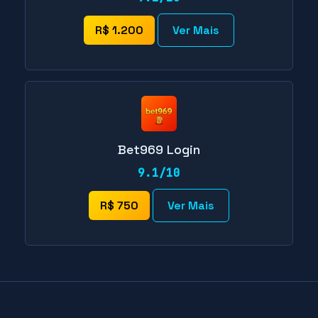
R$ 1.200
Ver Mais
Bet969 Login
9.1/10
R$ 750
Ver Mais