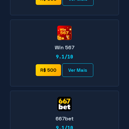
Win 567
9.1/10
R$ 500
Ver Mais
667bet
9.1/10