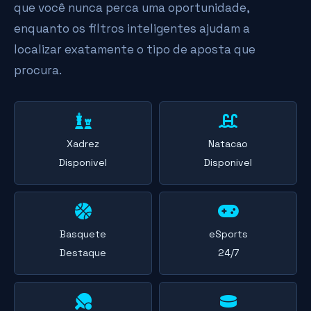
que você nunca perca uma oportunidade,
enquanto os filtros inteligentes ajudam a
localizar exatamente o tipo de aposta que
procura.
Xadrez
Natacao
Disponivel
Disponivel
Basquete
eSports
Destaque
24/7