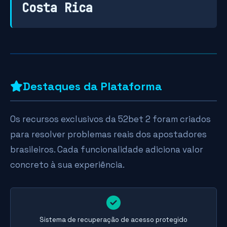
Costa Rica
Destaques da Plataforma
Os recursos exclusivos da 52bet 2 foram criados
para resolver problemas reais dos apostadores
brasileiros. Cada funcionalidade adiciona valor
concreto à sua experiência.
Sistema de recuperação de acesso protegido