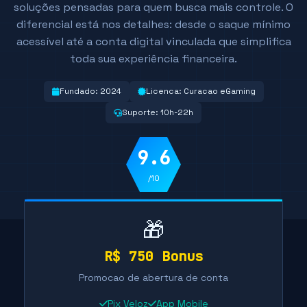
soluções pensadas para quem busca mais controle. O
diferencial está nos detalhes: desde o saque mínimo
acessível até a conta digital vinculada que simplifica
toda sua experiência financeira.
Fundado: 2024
Licenca: Curacao eGaming
Suporte: 10h-22h
9.6
/10
🎁
R$ 750 Bonus
Promocao de abertura de conta
Pix Veloz
App Mobile