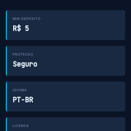
MIN DEPOSITO
R$ 5
PROTECAO
Seguro
IDIOMA
PT-BR
LICENCA