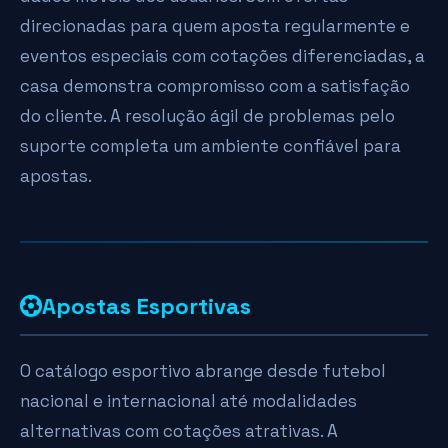
direcionadas para quem aposta regularmente e
eventos especiais com cotações diferenciadas, a
casa demonstra compromisso com a satisfação
do cliente. A resolução ágil de problemas pelo
suporte completa um ambiente confiável para
apostas.
Apostas Esportivas
O catálogo esportivo abrange desde futebol
nacional e internacional até modalidades
alternativas com cotações atrativas. A