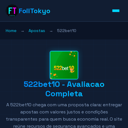
FoilTokyo
Home
→
Apostas
→
522bet10
522bet10 - Avaliacao
Completa
A 522bet10 chega com uma proposta clara: entregar
apostas com valores justos e condições
transparentes para quem busca economia real. O site
reúne recursos de segurança avançados e uma