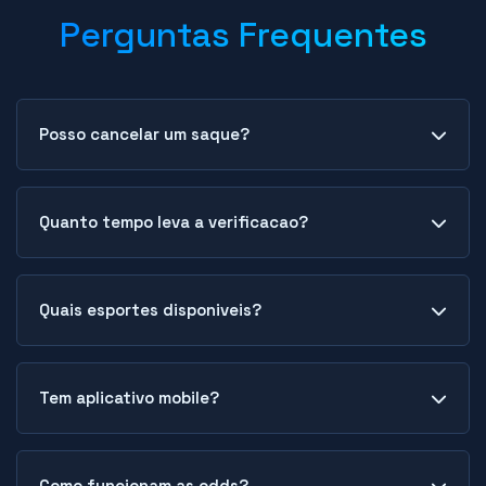
Perguntas Frequentes
Posso cancelar um saque?
Sim, é possível cancelar saques pendentes antes
da aprovação final através da área de
Quanto tempo leva a verificacao?
transações. Após o processamento, o
cancelamento não é mais permitido.
A análise dos documentos enviados geralmente
é concluída entre 24 e 48 horas úteis. Em
Quais esportes disponiveis?
períodos de alta demanda, o prazo pode se
estender um pouco mais.
O catálogo inclui futebol, basquete, tênis, vôlei,
MMA, boxe, e-sports e diversas outras
Tem aplicativo mobile?
modalidades. A variedade abrange ligas
nacionais e internacionais.
Atualmente a 522bet10 funciona através do
navegador mobile, otimizado para smartphones
Como funcionam as odds?