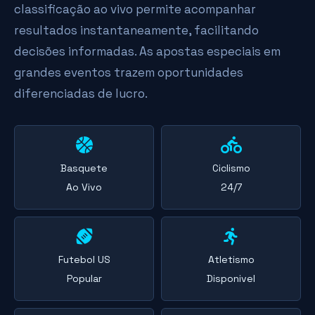
classificação ao vivo permite acompanhar
resultados instantaneamente, facilitando
decisões informadas. As apostas especiais em
grandes eventos trazem oportunidades
diferenciadas de lucro.
Basquete
Ciclismo
Ao Vivo
24/7
Futebol US
Atletismo
Popular
Disponivel