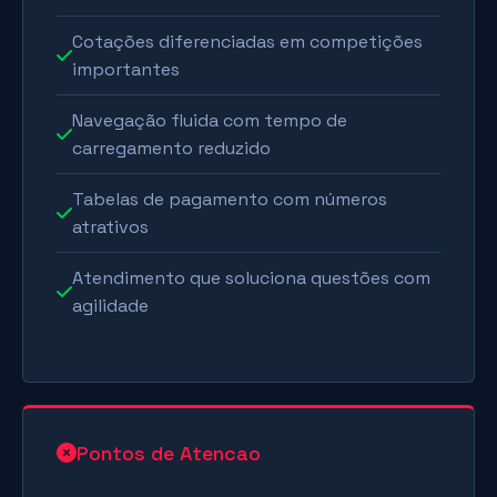
Cotações diferenciadas em competições
importantes
Navegação fluida com tempo de
carregamento reduzido
Tabelas de pagamento com números
atrativos
Atendimento que soluciona questões com
agilidade
Pontos de Atencao