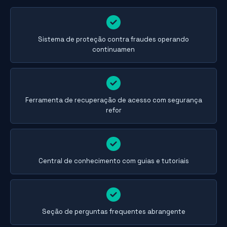
Sistema de proteção contra fraudes operando
continuamen
Ferramenta de recuperação de acesso com segurança
refor
Central de conhecimento com guias e tutoriais
Seção de perguntas frequentes abrangente