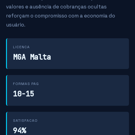
valores e ausência de cobranças ocultas
reforçam o compromisso com a economia do
usuário.
LICENCA
MGA Malta
FORMAS PAG
10-15
SATISFACAO
94%