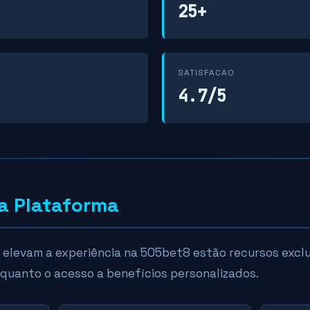
25+
SATISFACAO
4.7/5
a Plataforma
e elevam a experiência na 505bet8 estão recursos exclu
quanto o acesso a benefícios personalizados.