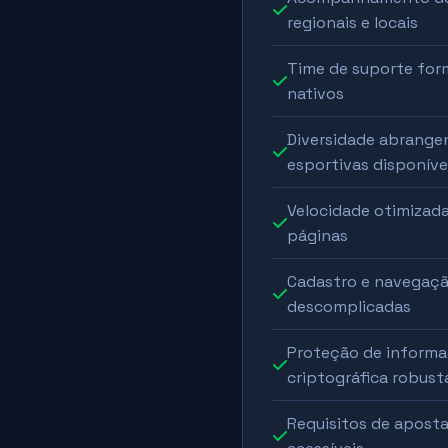
regionais e locais
Time de suporte form
nativos
Diversidade abrange
esportivas disponíve
Velocidade otimizad
páginas
Cadastro e navegaç
descomplicadas
Proteção de informa
criptográfica robust
Requisitos de aposta