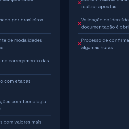
realizar apostas
ado por brasileiros
Validação de identida
documentação é obri
nte de modalidades
Processo de confirm
is
algumas horas
a no carregamento das
ão com etapas
ções com tecnologia
a
s com valores mais