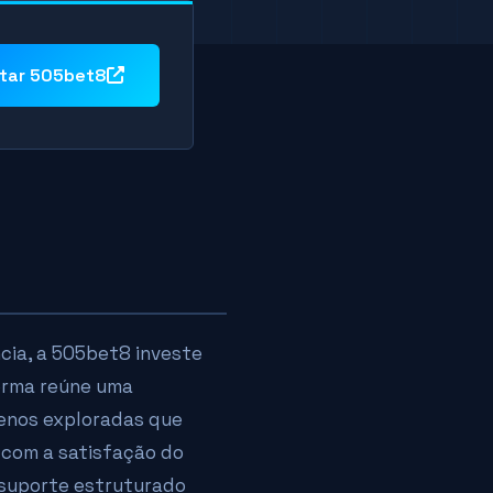
itar 505bet8
ncia, a 505bet8 investe
forma reúne uma
menos exploradas que
com a satisfação do
e suporte estruturado