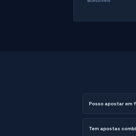
acessíveis
Posso apostar em f
Sim, a plataforma o
Você acompanha as 
Tem apostas comb