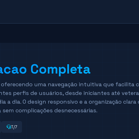
iacao Completa
oferecendo uma navegação intuitiva que facilita c
es perfis de usuários, desde iniciantes até veter
ia a dia. O design responsivo e a organização cla
 sem complicações desnecessárias.
T/7