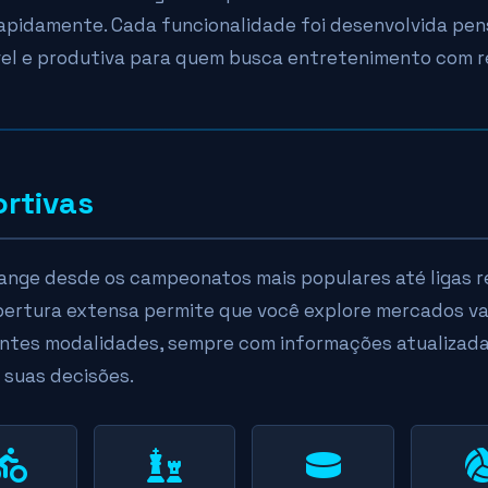
rapidamente. Cada funcionalidade foi desenvolvida pe
vel e produtiva para quem busca entretenimento com r
rtivas
range desde os campeonatos mais populares até ligas 
obertura extensa permite que você explore mercados va
ntes modalidades, sempre com informações atualizada
 suas decisões.