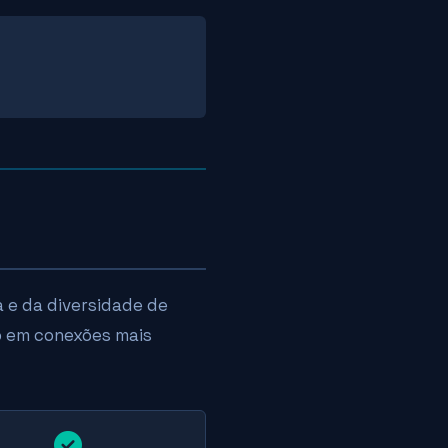
a e da diversidade de
o em conexões mais