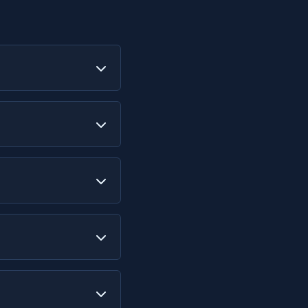
ações pessoais.
as modalidades
odem aplicar custos
e ofertas após