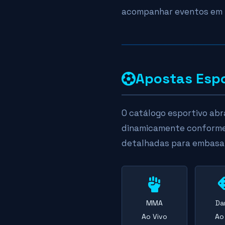
acompanhar eventos em t
Apostas Espo
O catálogo esportivo ab
dinamicamente conforme o
detalhadas para embasar
MMA
Da
Ao Vivo
Ao