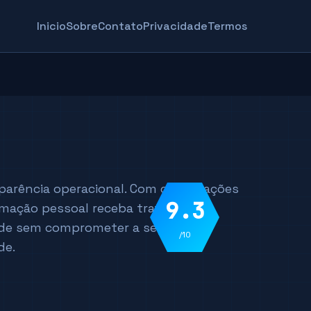
Inicio
Sobre
Contato
Privacidade
Termos
arência operacional. Com certificações
9.3
ormação pessoal receba tratamento
dade sem comprometer a segurança,
/10
de.