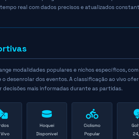
empo real com dados precisos e atualizados constan
rtivas
range modalidades populares e nichos específicos, com
 desenrolar dos eventos. A classificação ao vivo ofer
 decisões mais informadas durante as partidas.
rdos
Hoquei
Ciclismo
Gol
 Vivo
Disponivel
Popular
24