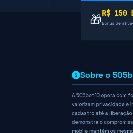
R$ 150 
🎁
Bonus de ativa
Sobre o 505b
A 505bet10 opera com fo
valorizam privacidade e 
cadastro até a liberação
demonstra o compromiss
mobile mantém os mesmos 