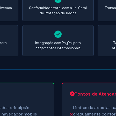
iversos
Conformidade total com a Lei Geral
Transa
de Proteção de Dados
para
Integração com PayPal para
T
pagamentos internacionais
at
Pontos de Atenca
ades principais
Limites de apostas 
o navegador mobile
gradualmente confor