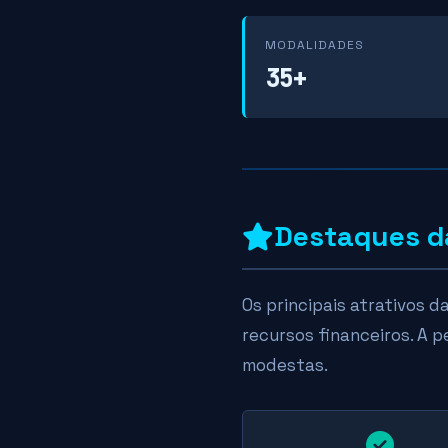
MODALIDADES
35+
Destaques d
Os principais atrativos 
recursos financeiros. A
modestas.