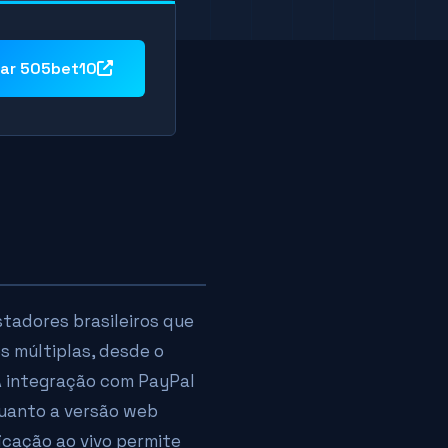
tar 505bet10
tadores brasileiros que
s múltiplas, desde o
A integração com PayPal
uanto a versão web
icação ao vivo permite