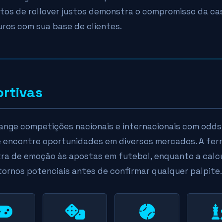
itos de rollover justos demonstra o compromisso da c
ros com sua base de clientes.
rtivas
range competições nacionais e internacionais com odd
cê encontre oportunidades em diversos mercados. A fe
ra de emoção às apostas em futebol, enquanto a calc
etornos potenciais antes de confirmar qualquer palpite.