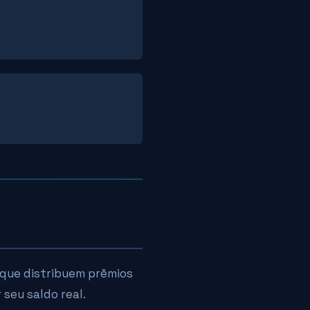
 que distribuem prêmios
 seu saldo real.