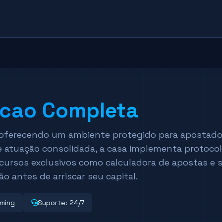
iacao Completa
 oferecendo um ambiente protegido para apostador
de atuação consolidada, a casa implementa protoco
ecursos exclusivos como calculadora de apostas e
o antes de arriscar seu capital.
aming
Suporte: 24/7