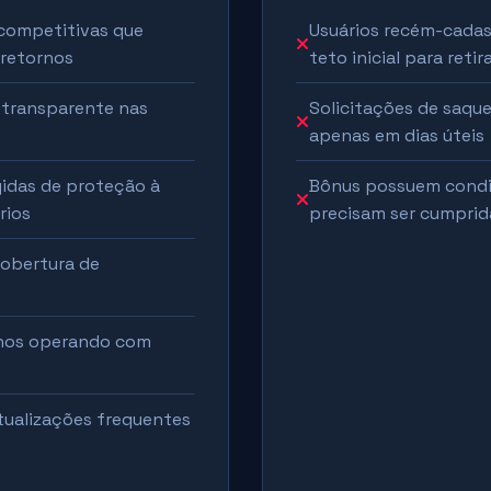
competitivas que
Usuários recém-cada
retornos
teto inicial para reti
e transparente nas
Solicitações de saqu
apenas em dias úteis
gidas de proteção à
Bônus possuem condi
rios
precisam ser cumprid
cobertura de
s
 anos operando com
ualizações frequentes