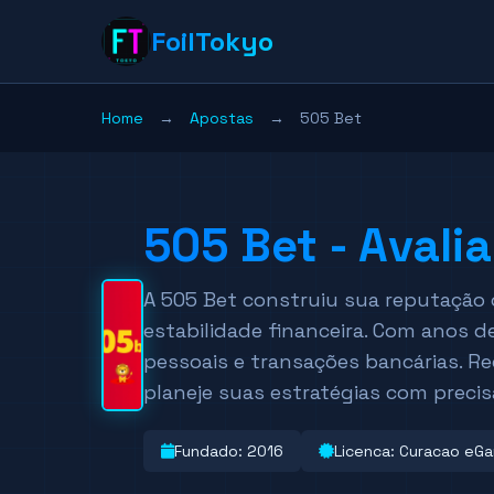
FoilTokyo
Home
→
Apostas
→
505 Bet
505 Bet - Aval
A 505 Bet construiu sua reputação
estabilidade financeira. Com anos 
pessoais e transações bancárias. R
planeje suas estratégias com precisã
Fundado: 2016
Licenca: Curacao eG