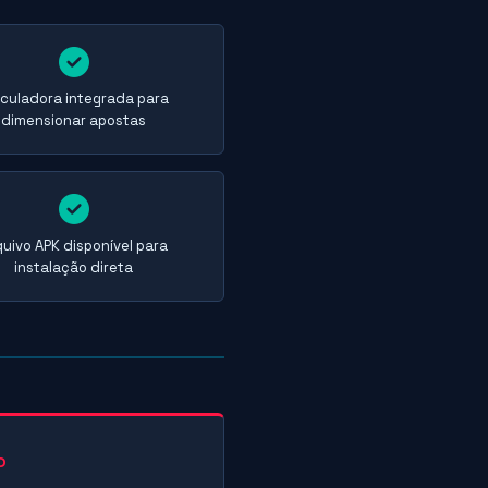
lculadora integrada para
dimensionar apostas
quivo APK disponível para
instalação direta
o