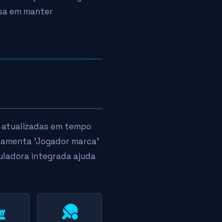
asa em manter
s atualizadas em tempo
rramenta 'Jogador marca'
uladora integrada ajuda