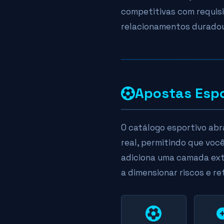
competitivas com requis
relacionamentos duradou
Apostas Espo
O catálogo esportivo ab
real, permitindo que vo
adiciona uma camada ext
a dimensionar riscos e r