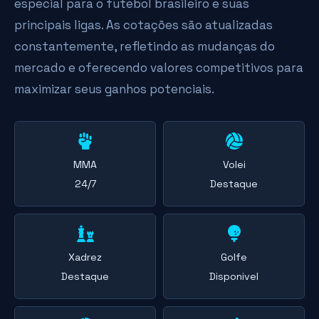
especial para o futebol brasileiro e suas
principais ligas. As cotações são atualizadas
constantemente, refletindo as mudanças do
mercado e oferecendo valores competitivos para
maximizar seus ganhos potenciais.
MMA
Volei
24/7
Destaque
Xadrez
Golfe
Destaque
Disponivel