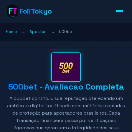
FoilTokyo
Home
→
Apostas
→
500bet
500bet - Avaliacao Completa
A 500bet construiu sua reputação oferecendo um
ambiente digital fortificado com múltiplas camadas
de proteção para apostadores brasileiros. Cada
transação financeira passa por verificações
rigorosas que garantem a integridade dos seus