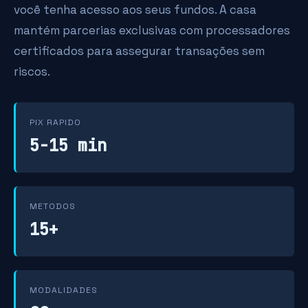
você tenha acesso aos seus fundos. A casa
mantém parcerias exclusivas com processadores
certificados para assegurar transações sem
riscos.
PIX RAPIDO
5-15 min
METODOS
15+
MODALIDADES