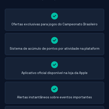
Ofertas exclusivas para jogos do Campeonato Brasileiro
Sistema de acúmulo de pontos por atividade na plataform
Aplicativo oficial disponível na loja da Apple
Alertas instantâneos sobre eventos importantes