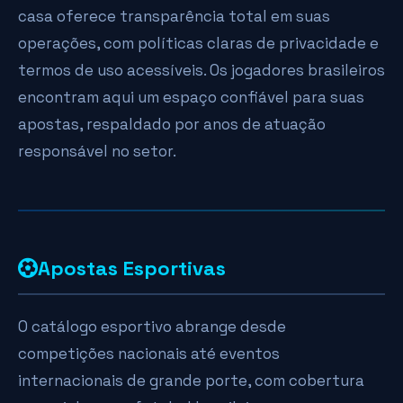
casa oferece transparência total em suas
operações, com políticas claras de privacidade e
termos de uso acessíveis. Os jogadores brasileiros
encontram aqui um espaço confiável para suas
apostas, respaldado por anos de atuação
responsável no setor.
Apostas Esportivas
O catálogo esportivo abrange desde
competições nacionais até eventos
internacionais de grande porte, com cobertura