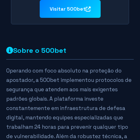
Visitar 500bet
Sobre o 500bet
Operando com foco absoluto na proteção do
apostador, a 500bet implementou protocolos de
segurança que atendem aos mais exigentes
padrões globais. A plataforma investe
constantemente em infraestrutura de defesa
digital, mantendo equipes especializadas que
trabalham 24 horas para prevenir qualquer tipo
de vulnerabilidade. Além da robustez técnica, a