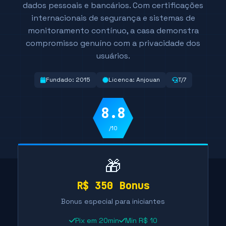
dados pessoais e bancários. Com certificações
internacionais de segurança e sistemas de
monitoramento contínuo, a casa demonstra
compromisso genuíno com a privacidade dos
usuários.
Fundado: 2015
Licenca: Anjouan
T/7
8.8
/10
🎁
R$ 350 Bonus
Bonus especial para iniciantes
Pix em 20min
Min R$ 10