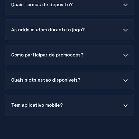
Quais formas de deposito?
A 500bet aceita Pix, transferências bancárias,
cartões de crédito e débito das principais
As odds mudam durante o jogo?
bandeiras, além de carteiras digitais populares
no Brasil. Cada método possui limites mínimos e
Sim, as cotações são ajustadas dinamicamente
máximos específicos.
conforme os acontecimentos da partida,
Como participar de promocoes?
refletindo o momento atual do confronto.
Quanto mais próximo do final ou após eventos
Acesse a seção de promoções no menu principal,
importantes, maiores as variações.
escolha a oferta desejada e clique em participar.
Quais slots estao disponiveis?
Algumas campanhas exigem código promocional
ou ativação manual antes de realizar depósitos.
O cassino conta com centenas de caça-níqueis
de fornecedores renomados, incluindo títulos
Tem aplicativo mobile?
clássicos, jackpots progressivos e lançamentos
recentes. A biblioteca é atualizada mensalmente
Sim, existe aplicativo nativo para iOS disponível
com novos jogos.
na App Store, além de versão mobile otimizada
que funciona perfeitamente pelo navegador de