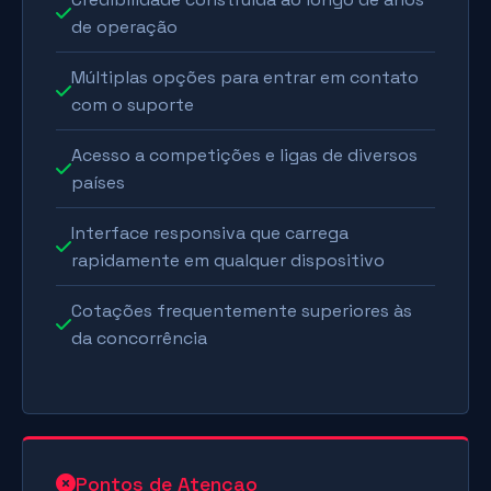
de operação
Múltiplas opções para entrar em contato
com o suporte
Acesso a competições e ligas de diversos
países
Interface responsiva que carrega
rapidamente em qualquer dispositivo
Cotações frequentemente superiores às
da concorrência
Pontos de Atencao