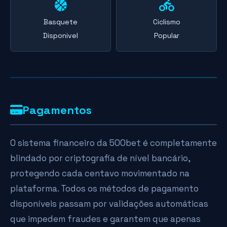
Basquete
Ciclismo
Disponivel
Popular
Pagamentos
O sistema financeiro da 500bet é completamente
blindado por criptografia de nível bancário,
protegendo cada centavo movimentado na
plataforma. Todos os métodos de pagamento
disponíveis passam por validações automáticas
que impedem fraudes e garantem que apenas