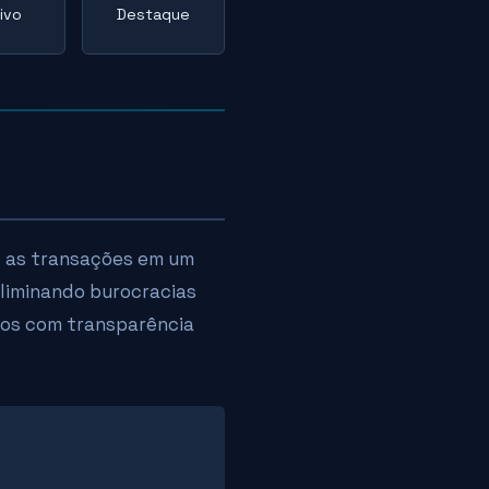
ivo
Destaque
as as transações em um
eliminando burocracias
dos com transparência