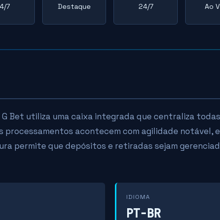
4/7
Destaque
24/7
Ao V
5 G Bet utiliza uma caixa integrada que centraliza tod
 Os processamentos acontecem com agilidade notável, 
ura permite que depósitos e retiradas sejam gerencia
IDIOMA
PT-BR