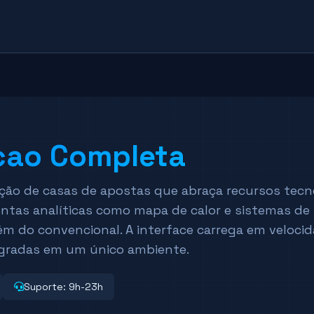
acao Completa
ção de casas de apostas que abraça recursos tecn
entas analíticas como mapa de calor e sistemas d
lém do convencional. A interface carrega em velo
egradas em um único ambiente.
Suporte: 9h-23h