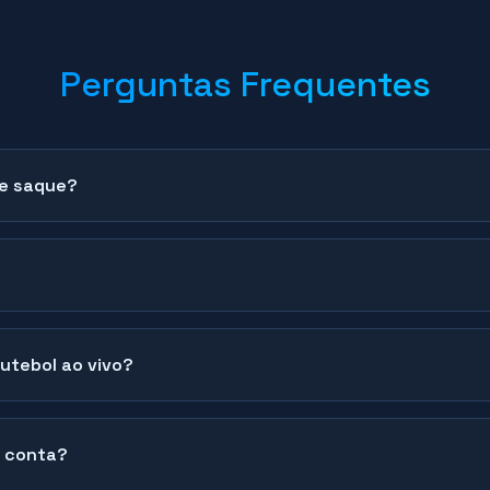
Perguntas Frequentes
de saque?
solicitar retiradas na 5 G Bet geralmente é de R$ 20, mas
. Consulte a seção de pagamentos para informações espec
sponibiliza atendimento via chat ao vivo para resolver dúv
iço funciona em horário estendido para maior comodidade 
utebol ao vivo?
ece apostas em partidas de futebol enquanto elas acontec
desenrolar dos jogos. A cobertura inclui campeonatos nac
a conta?