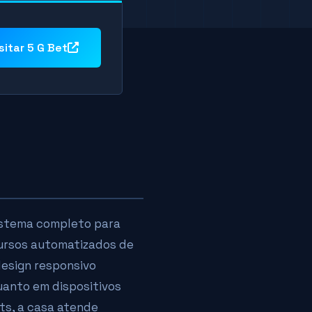
sitar 5 G Bet
sistema completo para
cursos automatizados de
design responsivo
uanto em dispositivos
ts, a casa atende