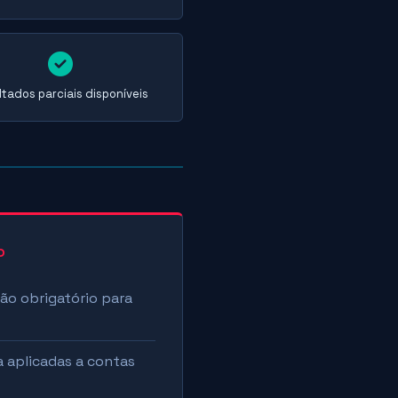
ltados parciais disponíveis
o
o obrigatório para
a aplicadas a contas