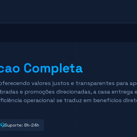
acao Completa
oferecendo valores justos e transparentes para 
ibradas e promoções direcionadas, a casa entrega
eficiência operacional se traduz em benefícios dir
Suporte: 8h-24h