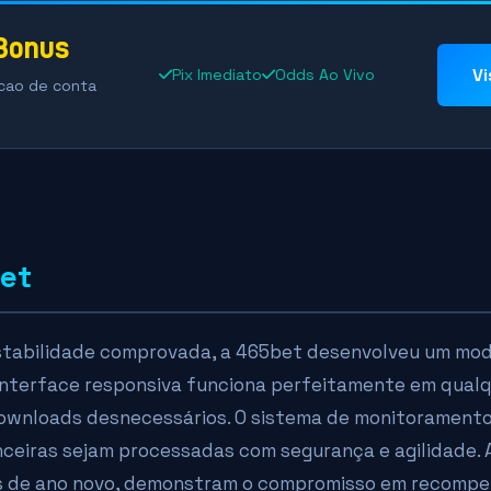
Bonus
Vi
Pix Imediato
Odds Ao Vivo
cao de conta
et
tabilidade comprovada, a 465bet desenvolveu um mode
interface responsiva funciona perfeitamente em qualqu
ownloads desnecessários. O sistema de monitoramento
ceiras sejam processadas com segurança e agilidade. 
is de ano novo, demonstram o compromisso em recompen