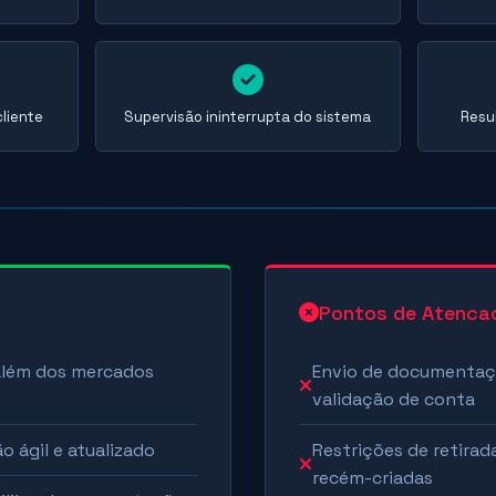
cliente
Supervisão ininterrupta do sistema
Resu
Pontos de Atenca
além dos mercados
Envio de documentaçã
validação de conta
 ágil e atualizado
Restrições de retirad
recém-criadas