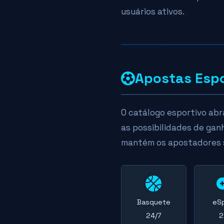
usuários ativos.
Apostas Espo
O catálogo esportivo ab
as possibilidades de gan
mantém os apostadores s
Basquete
eS
24/7
2