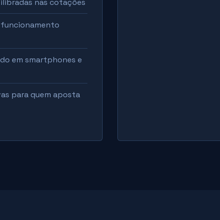
ilibradas nas cotações
e funcionamento
do em smartphones e
ivas para quem aposta