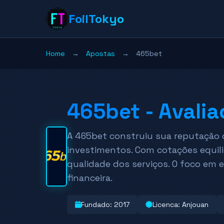
FoilTokyo
Home
→
Apostas
→
465bet
465bet - Avali
A 465bet construiu sua reputação 
investimentos. Com cotações equil
qualidade dos serviços. O foco em 
financeira.
Fundado: 2017
Licenca: Anjouan