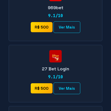
969bet
9.1/10
R$ 500
Ver Mais
27 Bet Login
9.1/10
R$ 500
Ver Mais