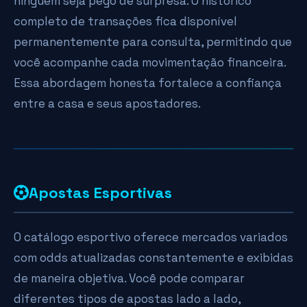
ninguém seja pego de surpresa. O histórico
completo de transações fica disponível
permanentemente para consulta, permitindo que
você acompanhe cada movimentação financeira.
Essa abordagem honesta fortalece a confiança
entre a casa e seus apostadores.
Apostas Esportivas
O catálogo esportivo oferece mercados variados
com odds atualizadas constantemente e exibidas
de maneira objetiva. Você pode comparar
diferentes tipos de apostas lado a lado,