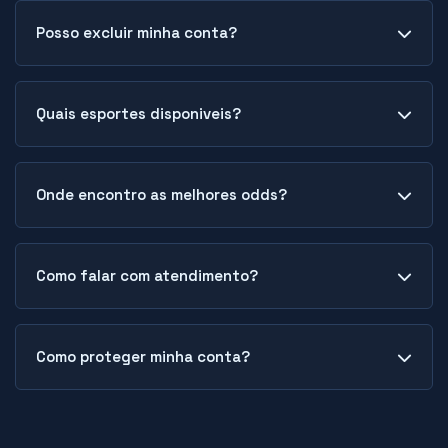
aposta que varia conforme o tipo de mercado
Posso excluir minha conta?
escolhido. Os valores específicos estão
detalhados nos termos de cada modalidade
Você pode solicitar o encerramento definitivo da
esportiva.
conta através do suporte ao cliente. O processo
Quais esportes disponiveis?
leva até 48 horas e todos os dados são
removidos conforme a legislação de proteção
A casa oferece futebol, basquete, tênis, vôlei,
de informações pessoais.
MMA, boxe, futebol americano, hóquei e diversas
Onde encontro as melhores odds?
outras modalidades. Competições nacionais e
internacionais estão disponíveis diariamente.
As cotações mais competitivas geralmente
aparecem em eventos principais de futebol e
Como falar com atendimento?
basquete. Recomendamos comparar os valores
entre diferentes mercados antes de confirmar
O suporte está disponível via chat ao vivo no
sua aposta.
site, e-mail e WhatsApp. O horário de
Como proteger minha conta?
funcionamento é das 8h às 23h todos os dias da
semana.
Ative a verificação em duas etapas nas
configurações de segurança e nunca