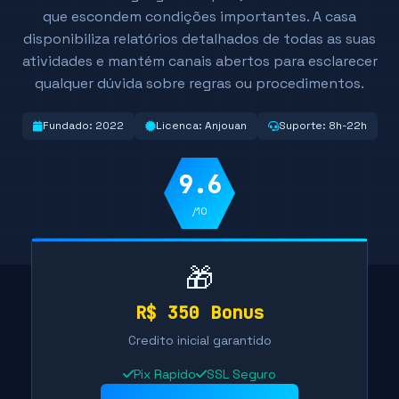
que escondem condições importantes. A casa
disponibiliza relatórios detalhados de todas as suas
atividades e mantém canais abertos para esclarecer
qualquer dúvida sobre regras ou procedimentos.
Fundado: 2022
Licenca: Anjouan
Suporte: 8h-22h
9.6
/10
🎁
R$ 350 Bonus
Credito inicial garantido
Pix Rapido
SSL Seguro