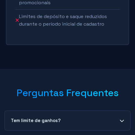
promocionais
Limites de depósito e saque reduzidos
durante o período inicial de cadastro
Perguntas Frequentes
Tem limite de ganhos?
Sim, existe um teto máximo de pagamento por