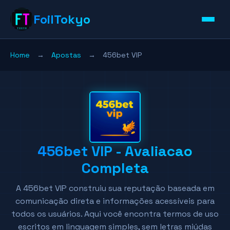
FoilTokyo
Home
→
Apostas
→
456bet VIP
456bet VIP - Avaliacao
Completa
A 456bet VIP construiu sua reputação baseada em
comunicação direta e informações acessíveis para
todos os usuários. Aqui você encontra termos de uso
escritos em linguagem simples, sem letras miúdas