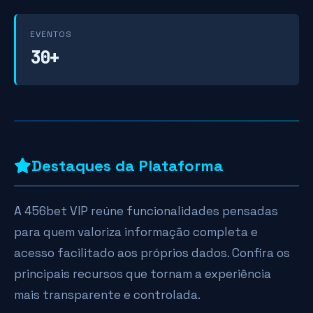
EVENTOS
30+
Destaques da Plataforma
A 456bet VIP reúne funcionalidades pensadas
para quem valoriza informação completa e
acesso facilitado aos próprios dados. Confira os
principais recursos que tornam a experiência
mais transparente e controlada.