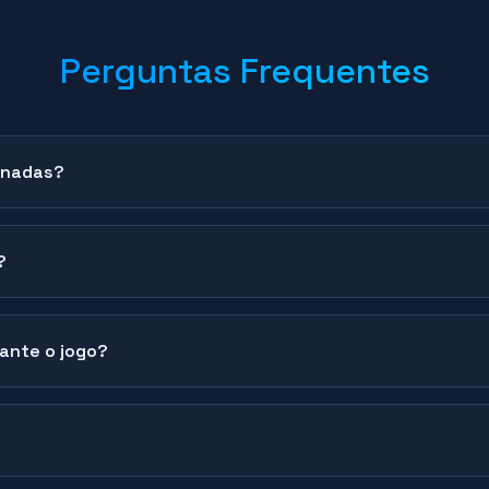
Perguntas Frequentes
inadas?
rmite que você monte apostas múltiplas combinando difer
a multiplicar as odds.
?
forme o método escolhido e são exibidas claramente ante
m ser isentos dependendo do valor solicitado.
ante o jogo?
o ajustadas dinamicamente conforme os eventos se desenr
bilidades em tempo real.