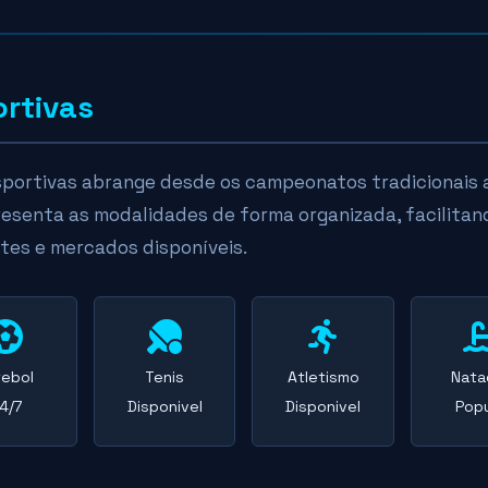
rtivas
sportivas abrange desde os campeonatos tradicionais a
resenta as modalidades de forma organizada, facilita
ites e mercados disponíveis.
tebol
Tenis
Atletismo
Nata
4/7
Disponivel
Disponivel
Popu