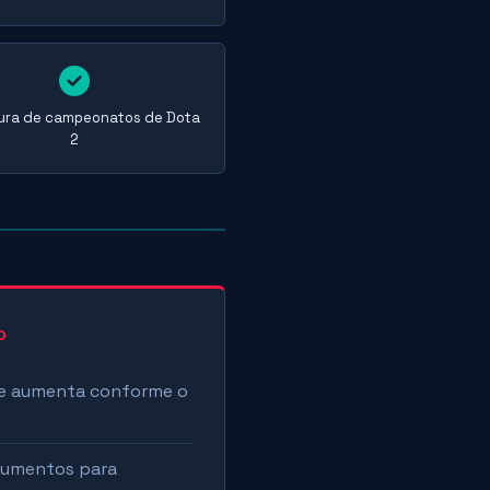
ura de campeonatos de Dota
2
o
ue aumenta conforme o
cumentos para