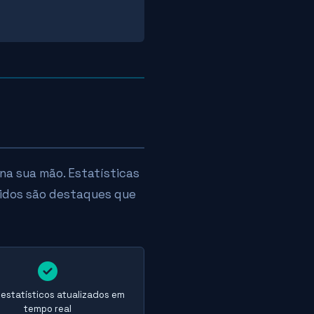
na sua mão. Estatísticas
nidos são destaques que
estatísticos atualizados em
tempo real