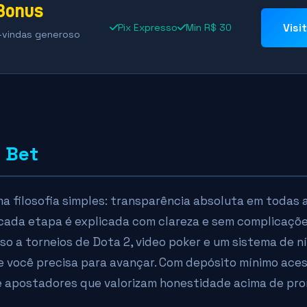
Bonus
Visi
Pix Expresso
Min R$ 30
-vindas generoso
 Bet
 filosofia simples: transparência absoluta em todas 
cada etapa é explicada com clareza e sem complicaçõe
o a torneios de Dota 2, video poker e um sistema de 
você precisa para avançar. Com depósito mínimo acess
e apostadores que valorizam honestidade acima de pro