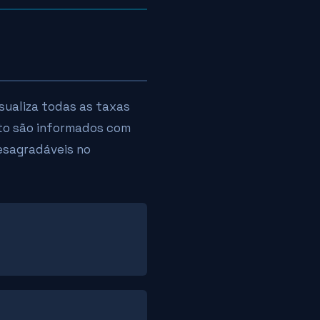
isualiza todas as taxas
nto são informados com
esagradáveis no