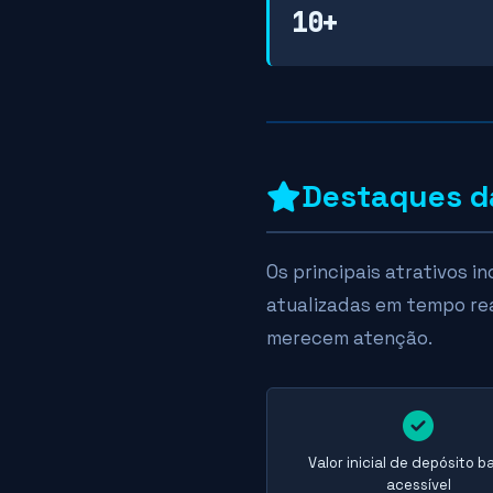
10+
Destaques d
Os principais atrativos 
atualizadas em tempo rea
merecem atenção.
Valor inicial de depósito b
acessível