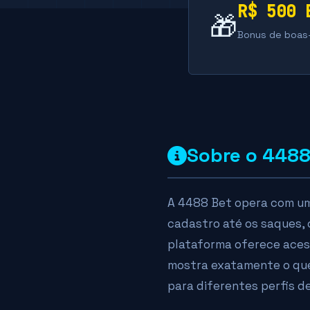
R$ 500 
🎁
Bonus de boas
Sobre o 4488
A 4488 Bet opera com uma
cadastro até os saques, 
plataforma oferece acess
mostra exatamente o que 
para diferentes perfis d