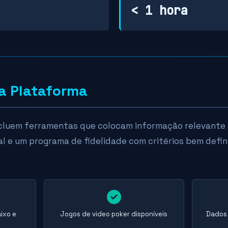
< 1 hora
a Plataforma
incluem ferramentas que colocam informação relevante 
l e um programa de fidelidade com critérios bem defi
aixo e
Jogos de video poker disponíveis
Dados 