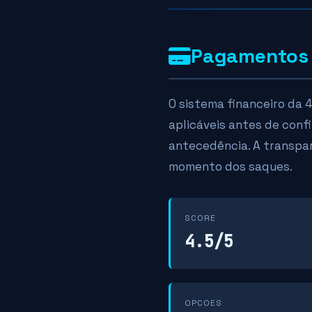
Pagamentos
O sistema financeiro da 4
aplicáveis antes de con
antecedência. A transpa
momento dos saques.
SCORE
4.5/5
OPCOES