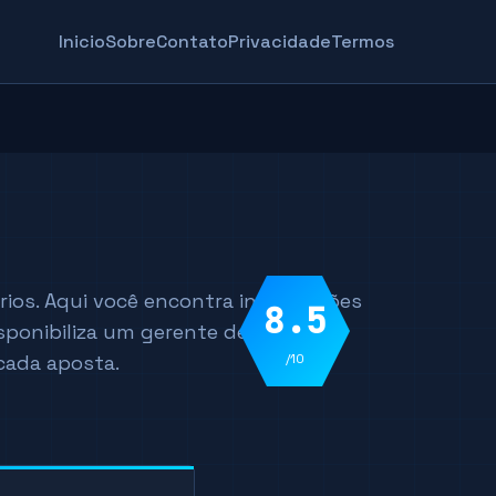
Inicio
Sobre
Contato
Privacidade
Termos
ios. Aqui você encontra informações
8.5
isponibiliza um gerente de conta
cada aposta.
/10