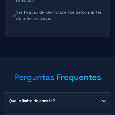
semanais
Verificação de identidade obrigatória antes
do primeiro saque
Perguntas Frequentes
Qual o limite de aposta?
Os limites variam conforme o esporte e mercado