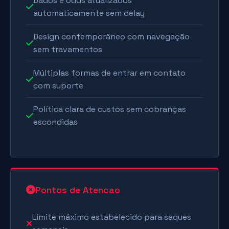
Dados e odds atualizados
automaticamente sem delay
Design contemporâneo com navegação
sem travamentos
Múltiplas formas de entrar em contato
com suporte
Política clara de custos sem cobranças
escondidas
Pontos de Atencao
Limite máximo estabelecido para saques