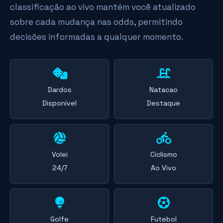
classificação ao vivo mantém você atualizado
sobre cada mudança nas odds, permitindo
decisões informadas a qualquer momento.
Dardos
Natacao
Disponivel
Destaque
Volei
Ciclismo
24/7
Ao Vivo
Golfe
Futebol