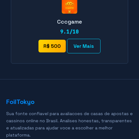
Cccgame
9.1/10
R$ 500
Ver Mais
FoilTokyo
Sua fonte confiavel para avaliacoes de casas de apostas e
cassinos online no Brasil. Analises honestas, transparentes
e atualizadas para ajudar voce a escolher a melhor
plataforma.