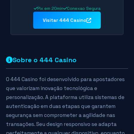
Pix em 20min
Conexao Segura
Visitar 444 Casino
Sobre o 444 Casino
O 444 Casino foi desenvolvido para apostadores
que valorizam inovação tecnológica e
personalização. A plataforma utiliza sistemas de
autenticação em duas etapas que garantem
segurança sem comprometer a agilidade nas
transações. Seu design responsivo se adapta
perfeitamente a qualquer dispositivo, enquanto