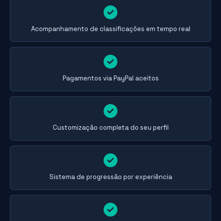
Acompanhamento de classificações em tempo real
Pagamentos via PayPal aceitos
Customização completa do seu perfil
Sistema de progressão por experiência