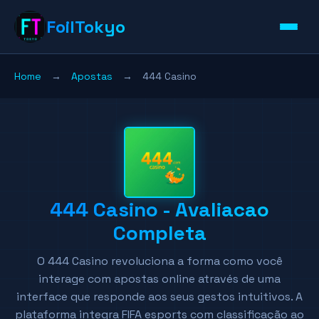
FoilTokyo
Home
→
Apostas
→
444 Casino
444 Casino - Avaliacao
Completa
O 444 Casino revoluciona a forma como você
interage com apostas online através de uma
interface que responde aos seus gestos intuitivos. A
plataforma integra FIFA esports com classificação ao