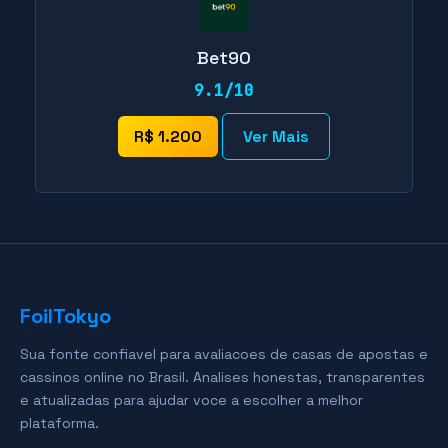
Bet90
9.1/10
R$ 1.200
Ver Mais
FoilTokyo
Sua fonte confiavel para avaliacoes de casas de apostas e
cassinos online no Brasil. Analises honestas, transparentes
e atualizadas para ajudar voce a escolher a melhor
plataforma.