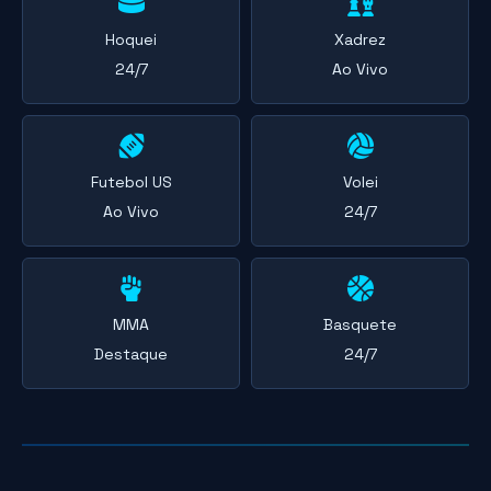
Hoquei
Xadrez
24/7
Ao Vivo
Futebol US
Volei
Ao Vivo
24/7
MMA
Basquete
Destaque
24/7