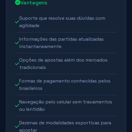
Vantagens
Suporte que resolve suas dúvidas com
agilidade
Informações das partidas atualizadas
instantaneamente
Opções de apostas além dos mercados
tradicionais
Formas de pagamento conhecidas pelos
brasileiros
Navegação pelo celular sem travamentos
ou lentidão
Dezenas de modalidades esportivas para
apostar