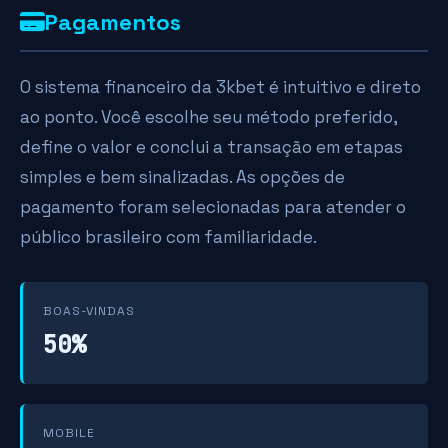
Pagamentos
O sistema financeiro da 3kbet é intuitivo e direto
ao ponto. Você escolhe seu método preferido,
define o valor e conclui a transação em etapas
simples e bem sinalizadas. As opções de
pagamento foram selecionadas para atender o
público brasileiro com familiaridade.
BOAS-VINDAS
50%
MOBILE