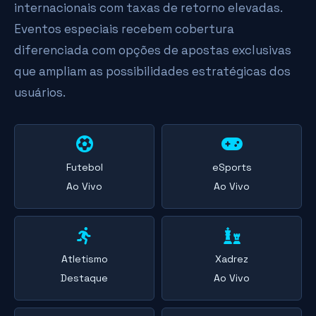
internacionais com taxas de retorno elevadas.
Eventos especiais recebem cobertura
diferenciada com opções de apostas exclusivas
que ampliam as possibilidades estratégicas dos
usuários.
Futebol
eSports
Ao Vivo
Ao Vivo
Atletismo
Xadrez
Destaque
Ao Vivo