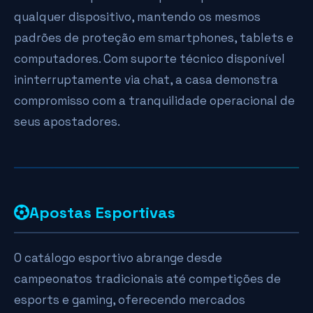
qualquer dispositivo, mantendo os mesmos
padrões de proteção em smartphones, tablets e
computadores. Com suporte técnico disponível
ininterruptamente via chat, a casa demonstra
compromisso com a tranquilidade operacional de
seus apostadores.
Apostas Esportivas
O catálogo esportivo abrange desde
campeonatos tradicionais até competições de
esports e gaming, oferecendo mercados