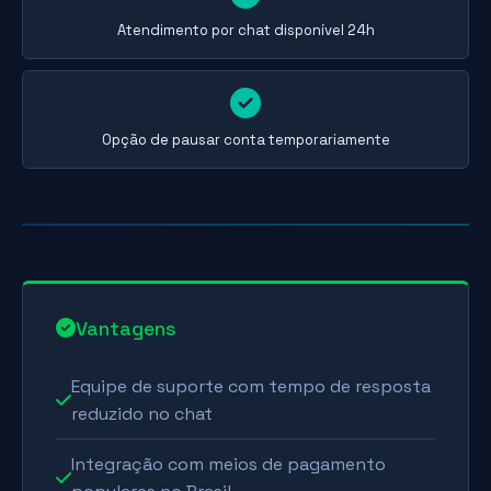
Atendimento por chat disponível 24h
Opção de pausar conta temporariamente
Vantagens
Equipe de suporte com tempo de resposta
reduzido no chat
Integração com meios de pagamento