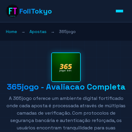
FoilTokyo
Home
→
Apostas
→
365jogo
365jogo - Avaliacao Completa
A 365jogo oferece um ambiente digital fortificado
onde cada aposta é processada através de múltiplas
camadas de verificação. Com protocolos de
segurança bancária e autenticação reforçada, os
usuários encontram tranquilidade para suas