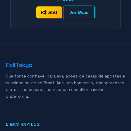
R$ 350
Ver Mais
FoilTokyo
Sua fonte confiavel para avaliacoes de casas de apostas e
cassinos online no Brasil. Analises honestas, transparentes
e atualizadas para ajudar voce a escolher a melhor
plataforma.
LINKS RAPIDOS