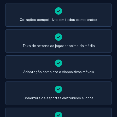
Cotações competitivas em todos os mercados
Taxa de retorno ao jogador acima da média
Adaptação completa a dispositivos móveis
Cobertura de esportes eletrônicos e jogos