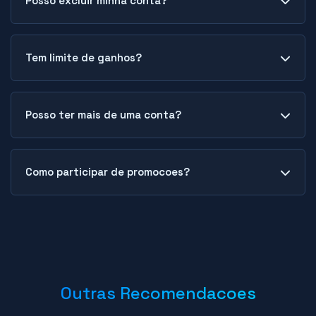
Posso excluir minha conta?
processamento financeiro ser iniciado. Após
aprovação e envio ao banco, a transação não
A exclusão permanente da conta pode ser
pode mais ser revertida.
solicitada através do suporte ao cliente, que
Tem limite de ganhos?
processará o pedido após confirmação de
identidade. O procedimento é irreversível e
Existem tetos máximos de premiação que variam
encerra definitivamente o acesso à plataforma.
conforme o tipo de aposta e modalidade
Posso ter mais de uma conta?
esportiva. Os limites específicos estão
detalhados nos termos e condições de cada
As regras da casa permitem apenas uma conta
categoria de jogo.
por usuário, identificada por CPF e dados
Como participar de promocoes?
pessoais únicos. Contas duplicadas são
bloqueadas automaticamente pelo sistema de
Promoções ativas aparecem na área logada do
segurança.
usuário e geralmente requerem ativação manual
ou cumprimento de requisitos específicos.
Verifique os termos de cada oferta para garantir
elegibilidade e entender as condições de
Outras Recomendacoes
participação.