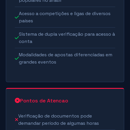
populares no Brasil
Acesso a competições e ligas de diversos
países
Sistema de dupla verificação para acesso à
conta
Modalidades de apostas diferenciadas em
grandes eventos
Pontos de Atencao
Verificação de documentos pode
demandar período de algumas horas