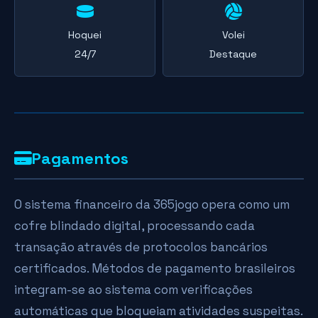
Hoquei
Volei
24/7
Destaque
Pagamentos
O sistema financeiro da 365jogo opera como um
cofre blindado digital, processando cada
transação através de protocolos bancários
certificados. Métodos de pagamento brasileiros
integram-se ao sistema com verificações
automáticas que bloqueiam atividades suspeitas.