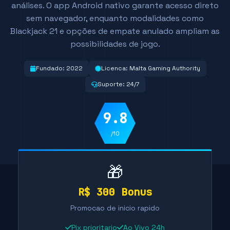
análises. O app Android nativo garante acesso direto
sem navegador, enquanto modalidades como
Blackjack 21 e opções de empate anulado ampliam as
possibilidades de jogo.
Fundado: 2022
Licenca: Malta Gaming Authority
Suporte: 24/7
9.8
/10
🎁
R$ 300 Bonus
Promocao de inicio rapido
Pix prioritario
Ao Vivo 24h