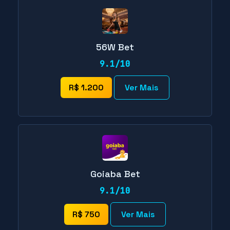
56W Bet
9.1/10
R$ 1.200
Ver Mais
Goiaba Bet
9.1/10
R$ 750
Ver Mais