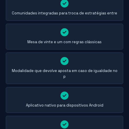
Comunidades integradas para troca de estratégias entre
Mesa de vinte e um com regras clássicas
Modalidade que devolve aposta em caso de igualdade no
p
Aplicativo nativo para dispositivos Android