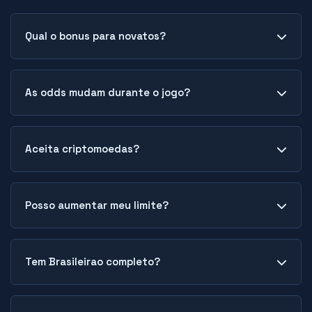
Qual o bonus para novatos?
Novos usuários recebem bônus de boas-vindas
no primeiro depósito, com percentual e valor
As odds mudam durante o jogo?
máximo detalhados na página de promoções. Os
termos incluem requisitos de apostas antes da
Sim, as cotações são ajustadas conforme os
conversão em saldo sacável.
eventos da partida se desenrolam. Lances
Aceita criptomoedas?
perigosos, gols e cartões provocam alterações
imediatas nos valores oferecidos.
Atualmente a casa trabalha apenas com
métodos tradicionais como transferência
Posso aumentar meu limite?
bancária, Inter e carteiras digitais. Criptomoedas
não estão disponíveis no momento.
Usuários com histórico consistente podem
solicitar revisão dos limites através do suporte. A
Tem Brasileirao completo?
análise considera tempo de conta, volume de
movimentação e verificações concluídas.
Sim, todas as séries do Campeonato Brasileiro