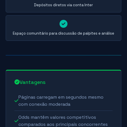
Depósitos diretos via conta Inter
Espaço comunitário para discussão de palpites e análise
Vantagens
Páginas carregam em segundos mesmo
com conexão moderada
Odds mantêm valores competitivos
comparados aos principais concorrentes