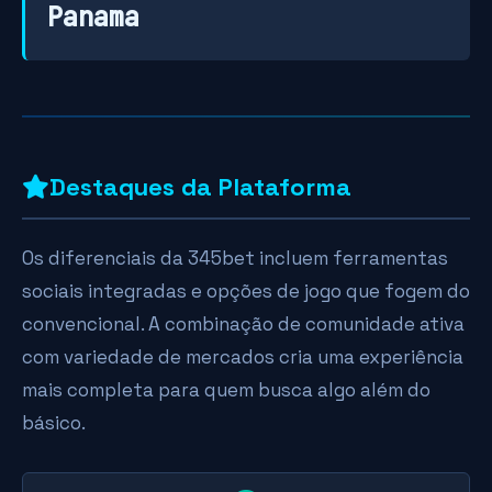
Panama
Destaques da Plataforma
Os diferenciais da 345bet incluem ferramentas
sociais integradas e opções de jogo que fogem do
convencional. A combinação de comunidade ativa
com variedade de mercados cria uma experiência
mais completa para quem busca algo além do
básico.