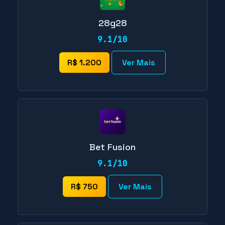
28g28
9.1/10
R$ 1.200
Ver Mais
Bet Fusion
9.1/10
R$ 750
Ver Mais