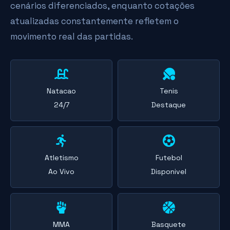
cenários diferenciados, enquanto cotações
atualizadas constantemente refletem o
movimento real das partidas.
Natacao
Tenis
24/7
Destaque
Atletismo
Futebol
Ao Vivo
Disponivel
MMA
Basquete