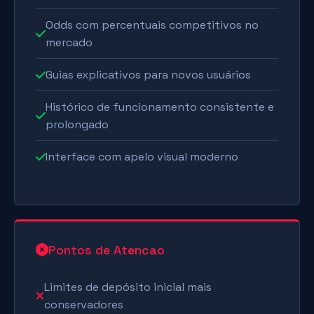
Odds com percentuais competitivos no
mercado
Guias explicativos para novos usuários
Histórico de funcionamento consistente e
prolongado
Interface com apelo visual moderno
Pontos de Atencao
Limites de depósito inicial mais
conservadores