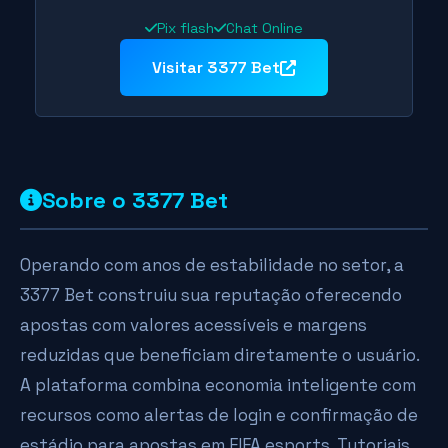
Pix flash
Chat Online
Visitar 3377 Bet
Sobre o 3377 Bet
Operando com anos de estabilidade no setor, a
3377 Bet construiu sua reputação oferecendo
apostas com valores acessíveis e margens
reduzidas que beneficiam diretamente o usuário.
A plataforma combina economia inteligente com
recursos como alertas de login e confirmação de
estádio para apostas em FIFA esports. Tutoriais