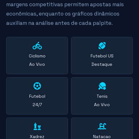
margens competitivas permitem apostas mais
econômicas, enquanto os gráficos dinâmicos
auxiliam na análise antes de cada palpite.
Ciclismo
Futebol US
Ao Vivo
Destaque
Futebol
Tenis
24/7
Ao Vivo
Xadrez
Natacao