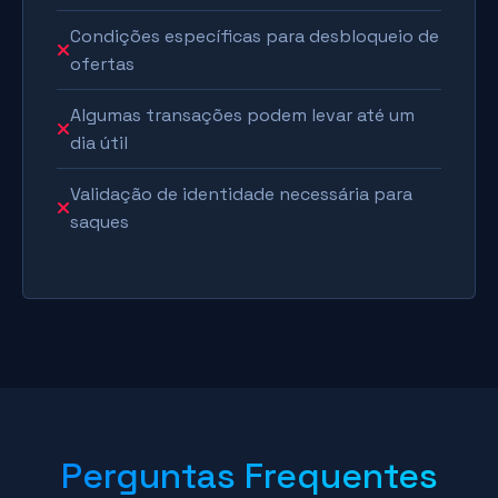
Condições específicas para desbloqueio de
ofertas
Algumas transações podem levar até um
dia útil
Validação de identidade necessária para
saques
Perguntas Frequentes