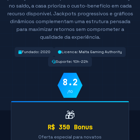
no saldo, a casa prioriza o custo-benefício em cada
recurso disponível. Jackpots progressivos e gráficos
dinâmicos complementam uma estrutura pensada
para maximizar retornos sem comprometer a
qualidade da experiência.
Fundado: 2020
Licenca: Malta Gaming Authority
Suporte: 10h-22h
8.2
/10
🎁
R$ 350 Bonus
Oferta especial para novatos