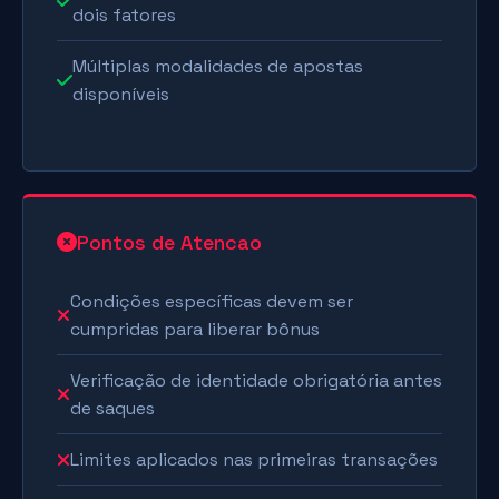
dois fatores
Múltiplas modalidades de apostas
disponíveis
Pontos de Atencao
Condições específicas devem ser
cumpridas para liberar bônus
Verificação de identidade obrigatória antes
de saques
Limites aplicados nas primeiras transações