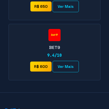
R$ 650
Ver Mais
BET9
9.4/10
R$ 600
Ver Mais