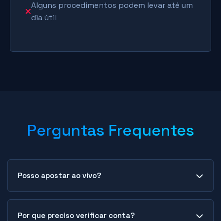
Alguns procedimentos podem levar até um
dia útil
Perguntas Frequentes
Posso apostar ao vivo?
Sim, o 3355bet oferece apostas em tempo real
durante os eventos esportivos, permitindo que
Por que preciso verificar conta?