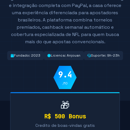
e integração completa com PayPal, a casa oferece
uma experiência diferenciada para apostadores
brasileiros. A plataforma combina torneios
premiados, cashback semanal automático e
cobertura especializada de NFL para quem busca
mais do que apostas convencionais.
Fundado: 2023
Licenca: Anjouan
Suporte: 9h-23h
9.4
/10
🎁
R$ 500 Bonus
Credito de boas-vindas gratis