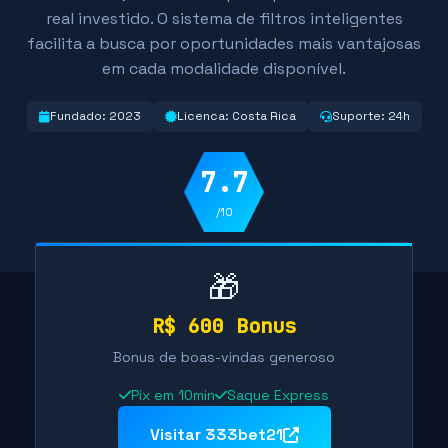
real investido. O sistema de filtros inteligentes
facilita a busca por oportunidades mais vantajosas
em cada modalidade disponível.
Fundado: 2023
Licenca: Costa Rica
Suporte: 24h
7.7
/10
🎁
R$ 600 Bonus
Bonus de boas-vindas generoso
Pix em 10min
Saque Express
Visitar 333bet21