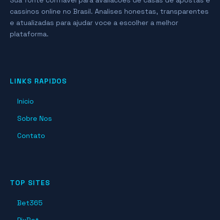
Sua fonte confiavel para avaliacoes de casas de apostas e
cassinos online no Brasil. Analises honestas, transparentes
e atualizadas para ajudar voce a escolher a melhor
plataforma.
LINKS RAPIDOS
Inicio
Sobre Nos
Contato
TOP SITES
Bet365