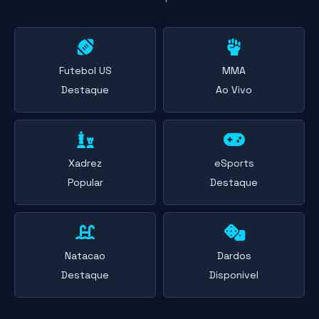
Futebol US
MMA
Destaque
Ao Vivo
Xadrez
eSports
Popular
Destaque
Natacao
Dardos
Destaque
Disponivel