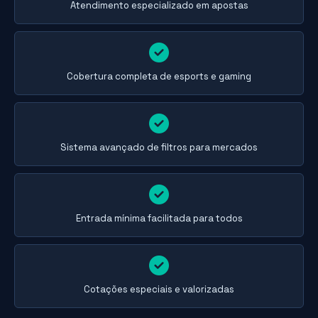
Atendimento especializado em apostas
Cobertura completa de esports e gaming
Sistema avançado de filtros para mercados
Entrada mínima facilitada para todos
Cotações especiais e valorizadas