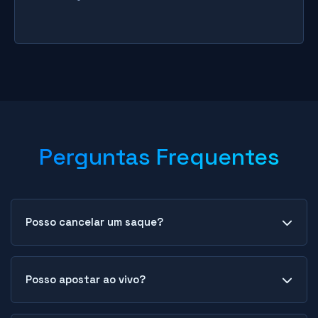
Perguntas Frequentes
Posso cancelar um saque?
O cancelamento é possível apenas enquanto o
saque estiver com status 'pendente'. Após
Posso apostar ao vivo?
entrar em processamento, não há como reverter
a operação.
Sim, a plataforma oferece apostas durante o