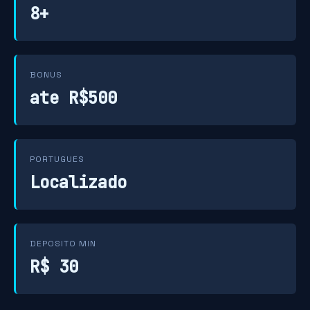
8+
BONUS
ate R$500
PORTUGUES
Localizado
DEPOSITO MIN
R$ 30