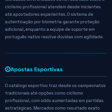
ciclismo profissional atendem desde iniciantes
até apostadores experientes. O sistema de
autenticação por biometria garante proteção
adicional, enquanto a equipe de suporte em
português nativo resolve dúvidas com agilidade.
Apostas Esportivas
O catálogo esportivo traz desde os campeonatos
tradicionais até opções como ciclismo
profissional, com odds aumentadas em partidas
estratégicas. Mercados como resultado exato