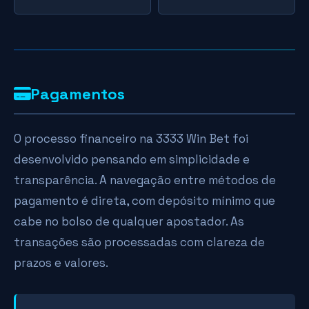
Pagamentos
O processo financeiro na 3333 Win Bet foi
desenvolvido pensando em simplicidade e
transparência. A navegação entre métodos de
pagamento é direta, com depósito mínimo que
cabe no bolso de qualquer apostador. As
transações são processadas com clareza de
prazos e valores.