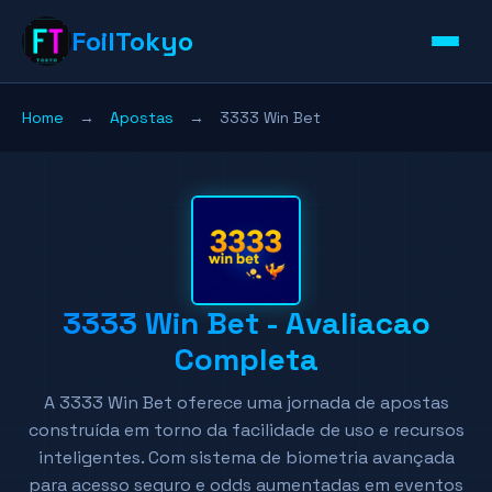
FoilTokyo
Home
→
Apostas
→
3333 Win Bet
3333 Win Bet - Avaliacao
Completa
A 3333 Win Bet oferece uma jornada de apostas
construída em torno da facilidade de uso e recursos
inteligentes. Com sistema de biometria avançada
para acesso seguro e odds aumentadas em eventos