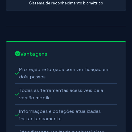
Sistema de reconhecimento biométrico
Vantagens
Proteção reforçada com verificação em
dois passos
Todas as ferramentas acessíveis pela
versão mobile
Informações e cotações atualizadas
instantaneamente