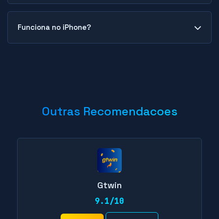
promoções são enviadas por email e
Para verificação de conta, envie documento de
notificações na conta.
identidade com foto (RG ou CNH) e comprovante
Funciona no iPhone?
de residência recente. O processo é feito
diretamente pela área de perfil no site.
Perfeitamente compatível com iOS, a plataforma
se adapta automaticamente à tela do iPhone.
Todas as funcionalidades de apostas, depósitos
e saques estão disponíveis pelo navegador
Safari.
Outras Recomendacoes
Gtwin
9.1/10