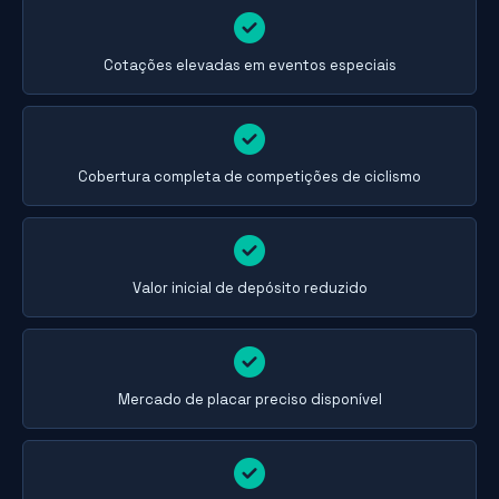
Cotações elevadas em eventos especiais
Cobertura completa de competições de ciclismo
Valor inicial de depósito reduzido
Mercado de placar preciso disponível