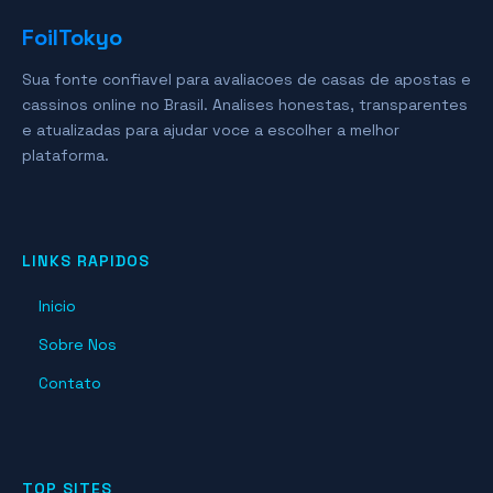
FoilTokyo
Sua fonte confiavel para avaliacoes de casas de apostas e
cassinos online no Brasil. Analises honestas, transparentes
e atualizadas para ajudar voce a escolher a melhor
plataforma.
LINKS RAPIDOS
Inicio
Sobre Nos
Contato
TOP SITES