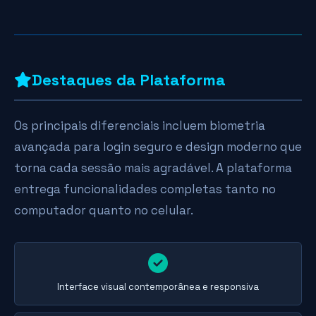
Destaques da Plataforma
Os principais diferenciais incluem biometria
avançada para login seguro e design moderno que
torna cada sessão mais agradável. A plataforma
entrega funcionalidades completas tanto no
computador quanto no celular.
Interface visual contemporânea e responsiva