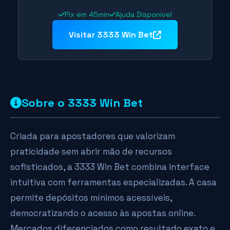
Pix em 45min
Ajuda Disponivel
Visitar 3333 Win Bet
Sobre o 3333 Win Bet
Criada para apostadores que valorizam
praticidade sem abrir mão de recursos
sofisticados, a 3333 Win Bet combina interface
intuitiva com ferramentas especializadas. A casa
permite depósitos mínimos acessíveis,
democratizando o acesso às apostas online.
Mercados diferenciados como resultado exato e