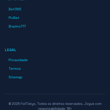
Bet365
PixBet
Brazino777
LEGAL
Privacidade
Termos
Sitemap
© 2025 FoilTokyo. Todos os direitos reservados. Jogue com
responsabilidade. 18+