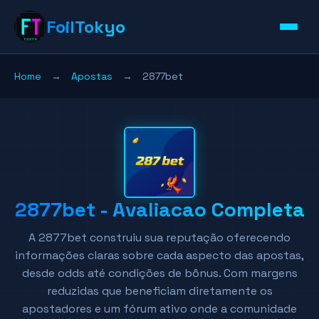
FoilTokyo
Home
→
Apostas
→
2877bet
2877bet - Avaliacao Completa
A 2877bet construiu sua reputação oferecendo
informações claras sobre cada aspecto das apostas,
desde odds até condições de bônus. Com margens
reduzidas que beneficiam diretamente os
apostadores e um fórum ativo onde a comunidade