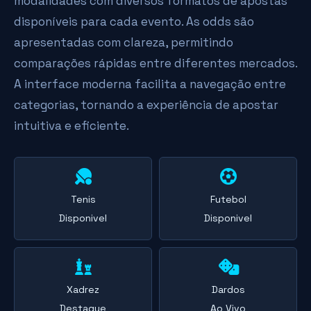
modalidades com diversos formatos de apostas
disponíveis para cada evento. As odds são
apresentadas com clareza, permitindo
comparações rápidas entre diferentes mercados.
A interface moderna facilita a navegação entre
categorias, tornando a experiência de apostar
intuitiva e eficiente.
Tenis
Futebol
Disponivel
Disponivel
Xadrez
Dardos
Destaque
Ao Vivo