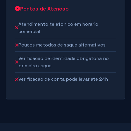
Pontos de Atencao
Atendimento telefonico em horario
comercial
Poucos metodos de saque alternativos
Verificacao de identidade obrigatoria no
primeiro saque
Verificacao de conta pode levar ate 24h