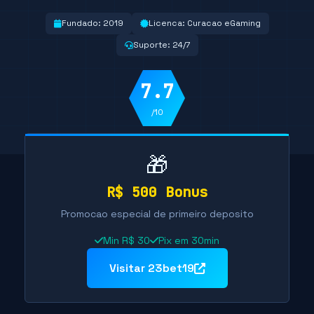
Fundado: 2019
Licenca: Curacao eGaming
Suporte: 24/7
7.7
/10
🎁
R$ 500 Bonus
Promocao especial de primeiro deposito
Min R$ 30
Pix em 30min
Visitar 23bet19