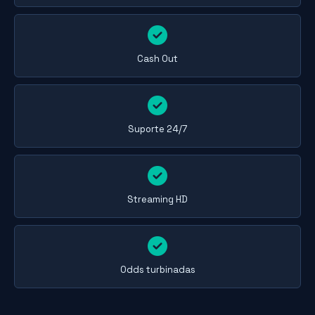
Cash Out
Suporte 24/7
Streaming HD
Odds turbinadas