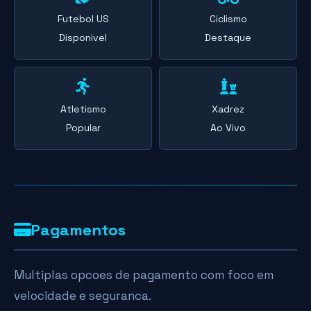
Futebol US
Ciclismo
Disponivel
Destaque
Atletismo
Xadrez
Popular
Ao Vivo
Pagamentos
Multiplas opcoes de pagamento com foco em
velocidade e seguranca.