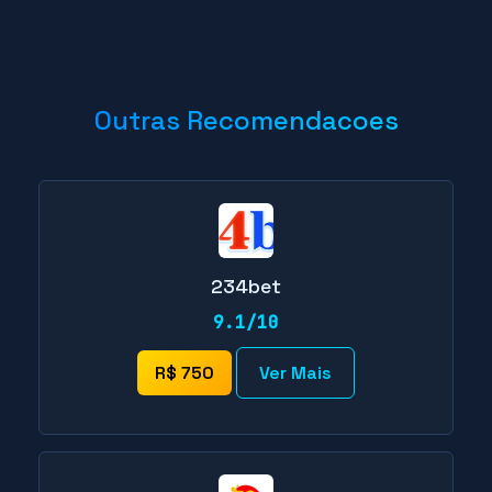
do evento, garantindo lucros.
Outras Recomendacoes
234bet
9.1/10
R$ 750
Ver Mais