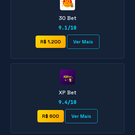
30 Bet
9.1/10
R$ 1.200
Ver Mais
XP Bet
9.4/10
R$ 600
Ver Mais