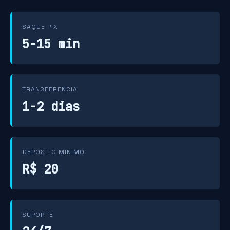
SAQUE PIX
5-15 min
TRANSFERENCIA
1-2 dias
DEPOSITO MINIMO
R$ 20
SUPORTE