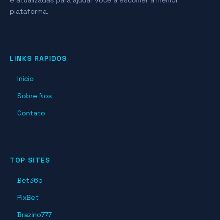
e atualizadas para ajudar voce a escolher a melhor
plataforma.
LINKS RAPIDOS
Inicio
Sobre Nos
Contato
TOP SITES
Bet365
PixBet
Brazino777