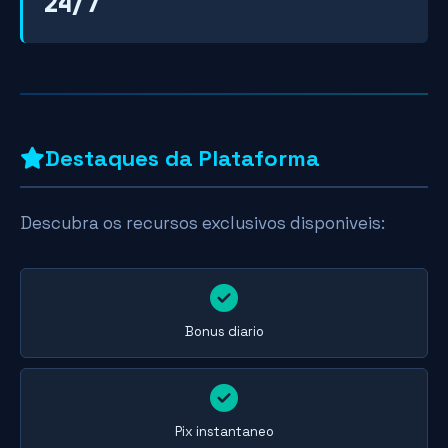
24/7
Destaques da Plataforma
Descubra os recursos exclusivos disponiveis:
Bonus diario
Pix instantaneo