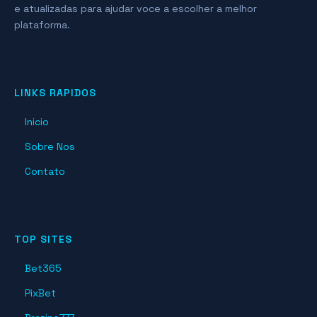
e atualizadas para ajudar voce a escolher a melhor
plataforma.
LINKS RAPIDOS
Inicio
Sobre Nos
Contato
TOP SITES
Bet365
PixBet