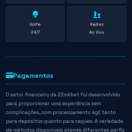
Golfe
Xadrez
24/7
Ao Vivo
Pagamentos
O setor financeiro da 22mkbet foi desenvolvido
para proporcionar uma experiência sem
complicações, com processamento ágil tanto
para depósitos quanto para saques. A variedade
de métodos disponíveis atende diferentes perfis