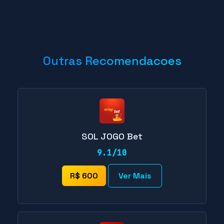
a segurança da conta e cumprir as
regulamentações vigentes.
Outras Recomendacoes
SOL JOGO Bet
9.1/10
R$ 600
Ver Mais