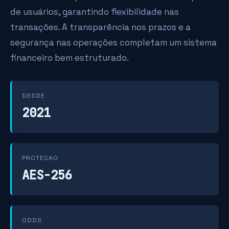
de usuários, garantindo flexibilidade nas
transações. A transparência nos prazos e a
segurança nas operações completam um sistema
financeiro bem estruturado.
DESDE
2021
PROTECAO
AES-256
ODDS