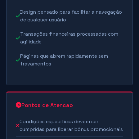
Design pensado para facilitar a navegação
de qualquer usuário
Transações financeiras processadas com
agilidade
Páginas que abrem rapidamente sem
travamentos
Pontos de Atencao
Condições específicas devem ser
cumpridas para liberar bônus promocionais