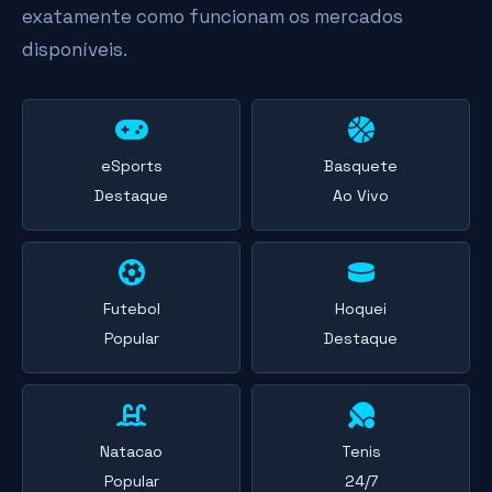
exatamente como funcionam os mercados
disponíveis.
eSports
Basquete
Destaque
Ao Vivo
Futebol
Hoquei
Popular
Destaque
Natacao
Tenis
Popular
24/7