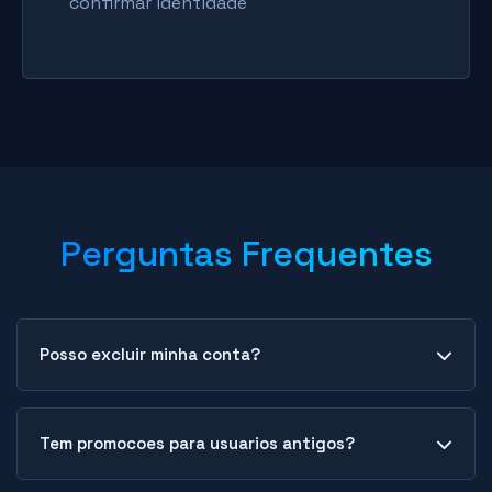
confirmar identidade
Perguntas Frequentes
Posso excluir minha conta?
Sim, você pode solicitar o encerramento
definitivo da sua conta entrando em contato
Tem promocoes para usuarios antigos?
com o suporte. O processo é realizado após