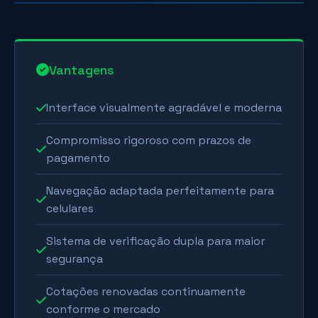
Vantagens
Interface visualmente agradável e moderna
Compromisso rigoroso com prazos de
pagamento
Navegação adaptada perfeitamente para
celulares
Sistema de verificação dupla para maior
segurança
Cotações renovadas continuamente
conforme o mercado