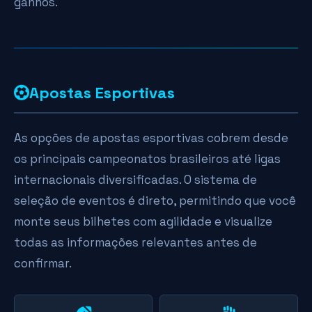
ganhos.
Apostas Esportivas
As opções de apostas esportivas cobrem desde
os principais campeonatos brasileiros até ligas
internacionais diversificadas. O sistema de
seleção de eventos é direto, permitindo que você
monte seus bilhetes com agilidade e visualize
todas as informações relevantes antes de
confirmar.