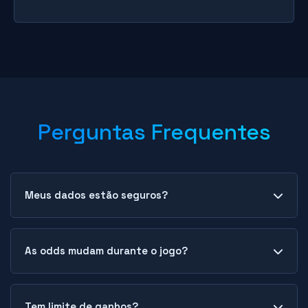
Perguntas Frequentes
Meus dados estão seguros?
Sim, o 1XX Bet utiliza criptografia avançada e
autenticação em dois fatores para proteger
As odds mudam durante o jogo?
todas as suas informações pessoais e
financeiras. Os dados são armazenados em
Sim, as cotações são ajustadas constantemente
servidores seguros com protocolos
conforme o andamento das partidas e eventos
Tem limite de ganhos?