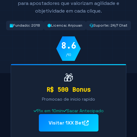
para apostadores que valorizam agilidade e
objetividade em cada clique.
Fundado: 2018
Licenca: Anjouan
Suporte: 24/7 Chat
8.6
/10
🎁
R$ 500 Bonus
Promocao de inicio rapido
Pix em 10min
Sacar Antecipado
Visitar 1XX Bet