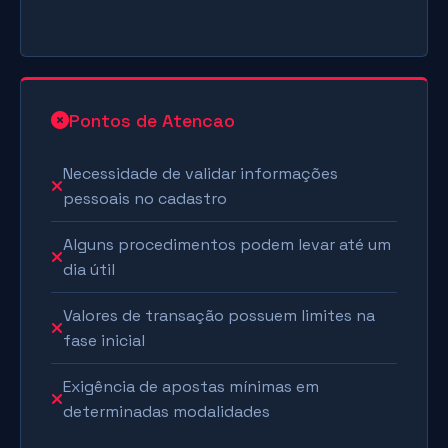
Pontos de Atencao
Necessidade de validar informações
pessoais no cadastro
Alguns procedimentos podem levar até um
dia útil
Valores de transação possuem limites na
fase inicial
Exigência de apostas mínimas em
determinadas modalidades