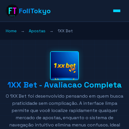
FoilTokyo
Home
→
Apostas
→
1XX Bet
1XX Bet - Avaliacao Completa
O 1XX Bet foi desenvolvido pensando em quem busca
praticidade sem complicação. A interface limpa
permite que você localize rapidamente qualquer
mercado de apostas, enquanto o sistema de
navegação intuitivo elimina menus confusos. Ideal