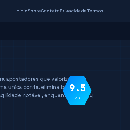
Inicio
Sobre
Contato
Privacidade
Termos
ra apostadores que valorizam seu
9.5
a única conta, elimina burocracias
gilidade notável, enquanto o PicPay
/10