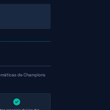
 temáticas de Champions