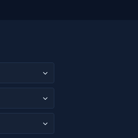
loqueadas
os legíveis para
 possui limites