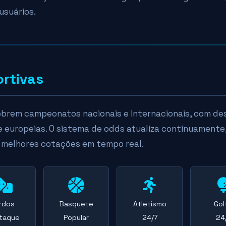
usuários.
rtivas
obrem campeonatos nacionais e internacionais, com de
e europeias. O sistema de odds atualiza continuamente
melhores cotações em tempo real.
rdos
Basquete
Atletismo
Gol
taque
Popular
24/7
24