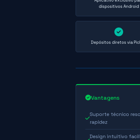
Aplicativo exclusivo pa
dispositivos Android
Depósitos diretos via Pi
Vantagens
Suporte técnico res
rapidez
Design intuitivo fac