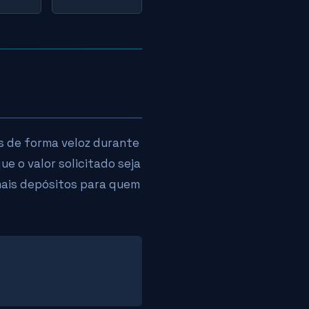
s de forma veloz durante
e o valor solicitado seja
mais depósitos para quem