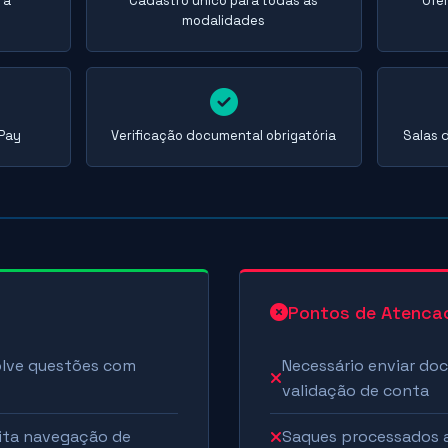
ra
Cadastro único para todas as
Ofer
modalidades
cPay
Verificação documental obrigatória
Salas d
Pontos de Atenca
olve questões com
Necessário enviar do
validação de conta
ilita navegação de
Saques processados a