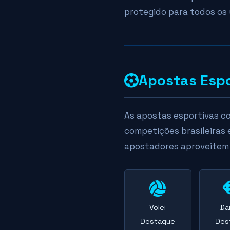
protegido para todos os 
Apostas Espo
As apostas esportivas c
competições brasileiras 
apostadores aproveitem 
Volei
Da
Destaque
Des