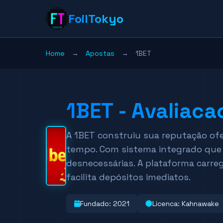
FoilTokyo
Home
→
Apostas
→
1BET
1BET - Avaliac
A 1BET construiu sua reputação of
tempo. Com sistema integrado que 
desnecessárias. A plataforma carre
facilita depósitos imediatos.
Fundado: 2021
Licenca: Kahnawake