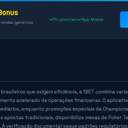
Bonus
Pix prioritario
App Mobile
-vindas generoso
brasileiros que exigem eficiência, a 1BET combina var
ento acelerado de operações financeiras. O aplicativ
mediários, enquanto promoções especiais de Champion
s apostas tradicionais, disponibiliza mesas de Poker T
ia. A verificação documental segue padrões regulatóri