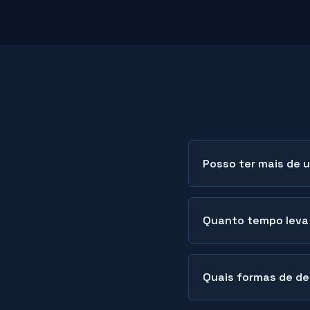
Posso ter mais de 
Não, a política per
automaticamente pe
Quanto tempo leva 
A análise dos docume
agilizar o processo.
Quais formas de de
Aceita Pix, PicPay, 