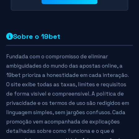
Sobre o 19bet
Fundada com o compromisso de eliminar
ambiguidades do mundo das apostas online, a
19bet prioriza a honestidade em cada interação.
O site exibe todas as taxas, limites e requisitos
de forma visível e compreensível. A política de
privacidade e os termos de uso são redigidos em
linguagem simples, sem jargões confusos. Cada
promoção vem acompanhada de explicações
detalhadas sobre como funciona e o que é