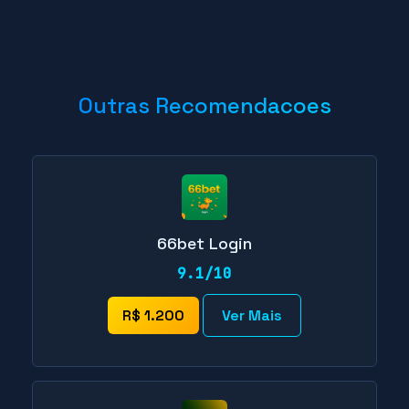
e na seção dedicada a ofertas. Basta ler os
requisitos, optar por participar e seguir as
instruções específicas de cada campanha.
Outras Recomendacoes
66bet Login
9.1/10
R$ 1.200
Ver Mais