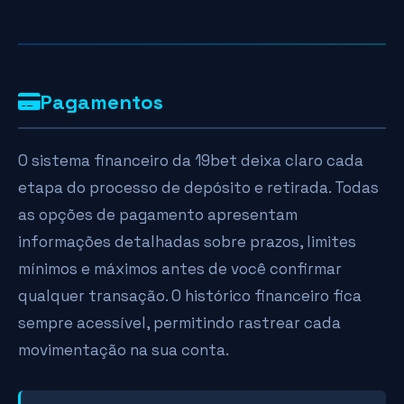
Pagamentos
O sistema financeiro da 19bet deixa claro cada
etapa do processo de depósito e retirada. Todas
as opções de pagamento apresentam
informações detalhadas sobre prazos, limites
mínimos e máximos antes de você confirmar
qualquer transação. O histórico financeiro fica
sempre acessível, permitindo rastrear cada
movimentação na sua conta.