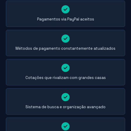
Pagamentos via PayPal aceitos
Métodos de pagamento constantemente atualizados
Cotações que rivalizam com grandes casas
Sistema de busca e organização avançado