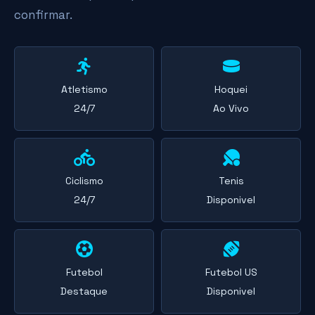
confirmar.
Atletismo
Hoquei
24/7
Ao Vivo
Ciclismo
Tenis
24/7
Disponivel
Futebol
Futebol US
Destaque
Disponivel