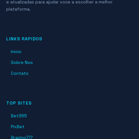
e atualizadas para ajudar voce a escolher a melhor
plataforma.
LINKS RAPIDOS
Inicio
Sobre Nos
Contato
TOP SITES
Bet365
PixBet
Brazino777