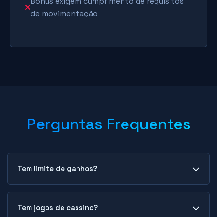
Bônus exigem cumprimento de requisitos
de movimentação
Perguntas Frequentes
Tem limite de ganhos?
Não há teto máximo para acumulação de
ganhos, porém saques individuais podem ter
Tem jogos de cassino?
valores máximos conforme categoria da conta.