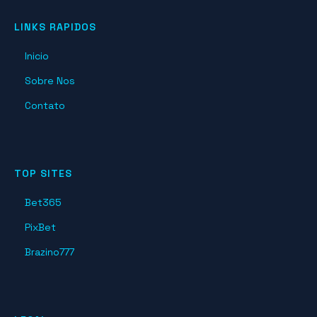
LINKS RAPIDOS
Inicio
Sobre Nos
Contato
TOP SITES
Bet365
PixBet
Brazino777