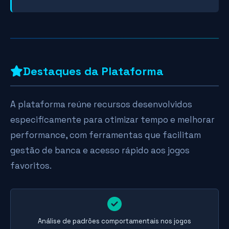
Destaques da Plataforma
A plataforma reúne recursos desenvolvidos
especificamente para otimizar tempo e melhorar
performance, com ferramentas que facilitam
gestão de banca e acesso rápido aos jogos
favoritos.
Análise de padrões comportamentais nos jogos