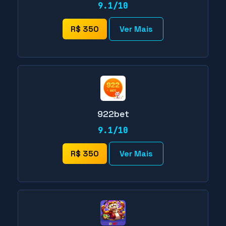
9.1/10
R$ 350
Ver Mais
922bet
9.1/10
R$ 350
Ver Mais