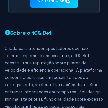
Visitar 10G Bet
Sobre o 10G Bet
Criada para atender apostadores que não
toleram esperas desnecessárias, a 10G Bet
construiu sua reputação sobre pilares de
velocidade e eficiência operacional. A plataforma
concentra esforços em reduzir tempos de
carregamento, acelerar transações financeiras e
entregar informações em tempo real. Seu design
minimalista prioriza funcionalidade sobre excesso
visual, garantindo que cada recurso seja