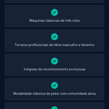
Máquinas clássicas de três rolos
Torneios profissionais de tênis masculino e feminino
Insígnias de reconhecimento exclusivas
Modalidade clássica de poker com comunidade ativa