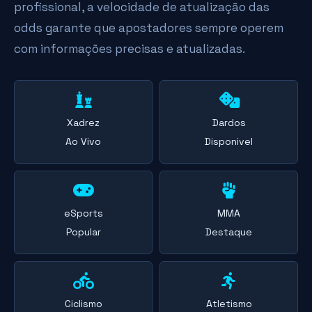
profissional, a velocidade de atualização das
odds garante que apostadores sempre operem
com informações precisas e atualizadas.
Xadrez
Dardos
Ao Vivo
Disponivel
eSports
MMA
Popular
Destaque
Ciclismo
Atletismo