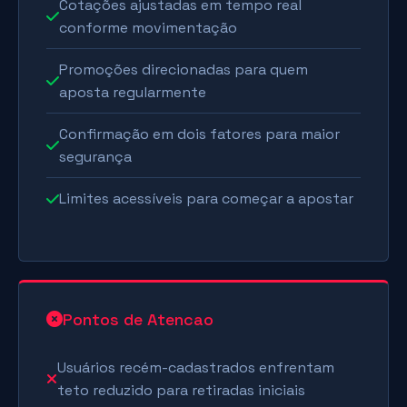
Cotações ajustadas em tempo real
conforme movimentação
Promoções direcionadas para quem
aposta regularmente
Confirmação em dois fatores para maior
segurança
Limites acessíveis para começar a apostar
Pontos de Atencao
Usuários recém-cadastrados enfrentam
teto reduzido para retiradas iniciais