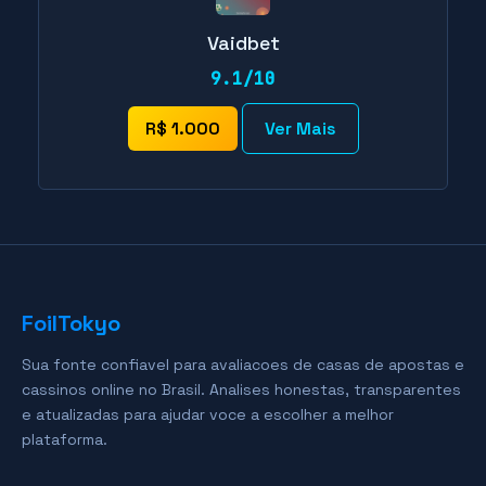
Vaidbet
9.1/10
R$ 1.000
Ver Mais
FoilTokyo
Sua fonte confiavel para avaliacoes de casas de apostas e
cassinos online no Brasil. Analises honestas, transparentes
e atualizadas para ajudar voce a escolher a melhor
plataforma.