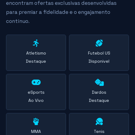
encontram ofertas exclusivas desenvolvidas
para premiar a fidelidade e o engajamento
contínuo.
Atletismo
Futebol US
Destaque
Disponivel
eSports
Dardos
Ao Vivo
Destaque
MMA
Tenis