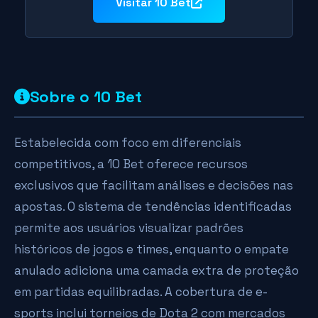
Visitar 10 Bet
Sobre o 10 Bet
Estabelecida com foco em diferenciais
competitivos, a 10 Bet oferece recursos
exclusivos que facilitam análises e decisões nas
apostas. O sistema de tendências identificadas
permite aos usuários visualizar padrões
históricos de jogos e times, enquanto o empate
anulado adiciona uma camada extra de proteção
em partidas equilibradas. A cobertura de e-
sports inclui torneios de Dota 2 com mercados