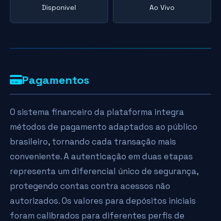
Disponivel
Ao Vivo
Pagamentos
O sistema financeiro da plataforma integra
métodos de pagamento adaptados ao público
brasileiro, tornando cada transação mais
conveniente. A autenticação em duas etapas
representa um diferencial único de segurança,
protegendo contas contra acessos não
autorizados. Os valores para depósitos iniciais
foram calibrados para diferentes perfis de