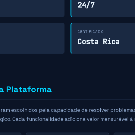
24/7
CERTIFICADO
Costa Rica
a Plataforma
ram escolhidos pela capacidade de resolver problemas 
ico. Cada funcionalidade adiciona valor mensurável à 