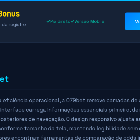
Bonus
V
Pix direto
Versao Mobile
 de registro
et
a eficiência operacional, a 079bet remove camadas de
A interface carrega informações essenciais primeiro, d
posteriores de navegação. O design responsivo ajusta
onforme tamanho da tela, mantendo legibilidade sem s
ores encontram ferramentas de comparação de odds in