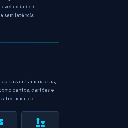
za velocidade de
a sem latência
egionais sul-americanas,
como cantos, cartões e
s tradicionais.