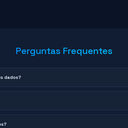
Perguntas Frequentes
us dados?
ha Conta' no menu superior, selecione 'Dados Pessoais' e 
ções críticas como CPF exigem validação por suporte.
?
 de instalação, pois a versão web adapta-se completamen
etecta seu dispositivo e otimiza recursos automaticamente
os?