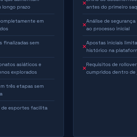
m longo prazo
antes do primeiro sa
 completamente em
Análise de segurança
ndos
ao processo inicial
 finalizadas sem
Apostas iniciais limi
histórico na platafo
natos asiáticos e
Requisitos de rollove
enos explorados
cumpridos dentro de 
em três etapas sem
a
 de esportes facilita