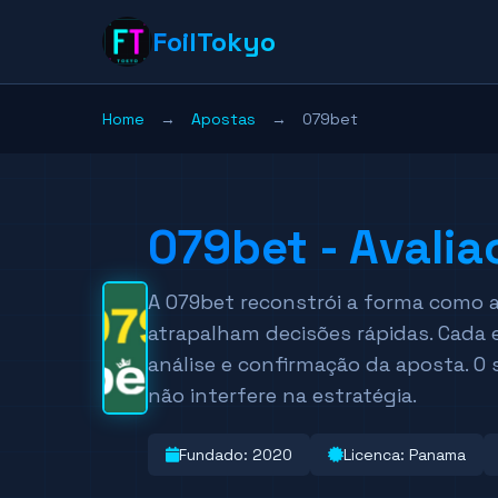
FoilTokyo
Home
→
Apostas
→
079bet
079bet - Avali
A 079bet reconstrói a forma como 
atrapalham decisões rápidas. Cada 
análise e confirmação da aposta. 
não interfere na estratégia.
Fundado: 2020
Licenca: Panama