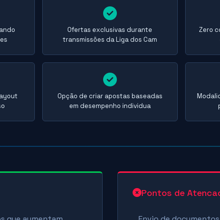
uando
Ofertas exclusivas durante
Zero c
res
transmissões da Liga dos Cam
layout
Opção de criar apostas baseadas
Modali
so
em desempenho individua
Pontos de Atenca
os que aumentam
Envio de documentos 