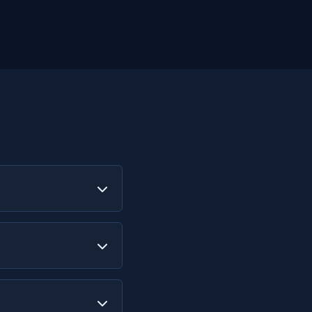
edite os campos
te a navegadores
.