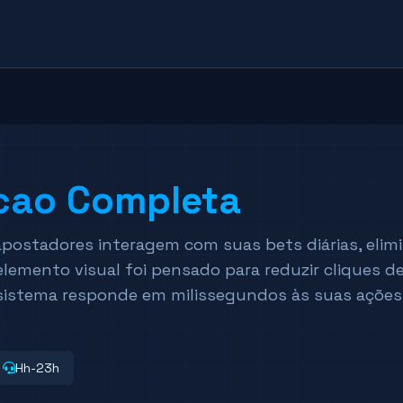
acao Completa
apostadores interagem com suas bets diárias, eli
elemento visual foi pensado para reduzir cliques d
O sistema responde em milissegundos às suas ações
Hh-23h