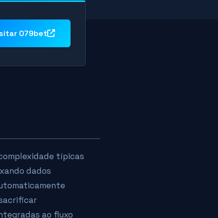
isitar 079bet
 complexidade típicas
eixando dados
 automaticamente
acrificar
tegradas ao fluxo