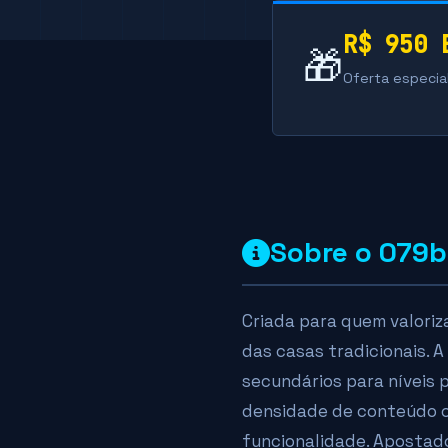
R$ 950 
🎁
Oferta especial
Sobre o 079b
Criada para quem valoriz
das casas tradicionais. 
secundários para níveis 
densidade de conteúdo c
funcionalidade. Apostad