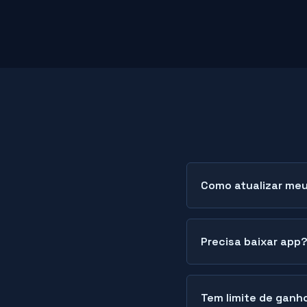
Como atualizar me
Acesse a seção 'Min
necessários. Altera
Precisa baixar app
Não há necessidade
mobile. O sistema d
Tem limite de ganh