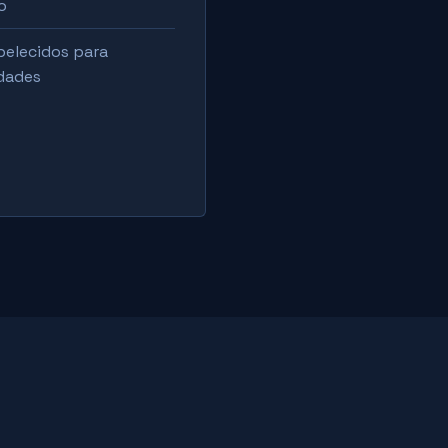
o
belecidos para
dades