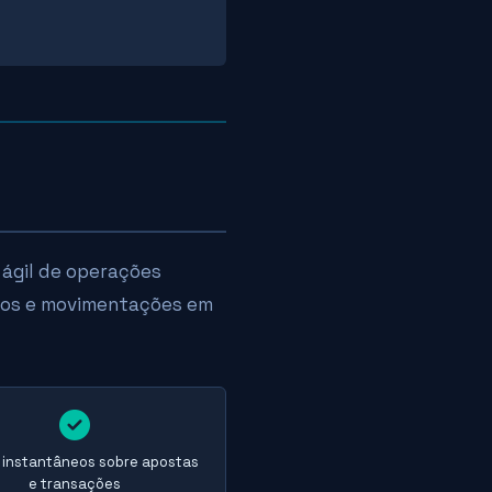
 ágil de operações
ados e movimentações em
s instantâneos sobre apostas
e transações