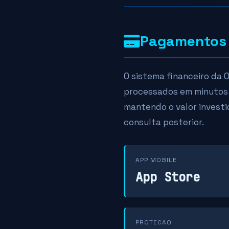
Pagamentos
O sistema financeiro da 
processados em minutos a
mantendo o valor investi
consulta posterior.
APP MOBILE
App Store
PROTECAO