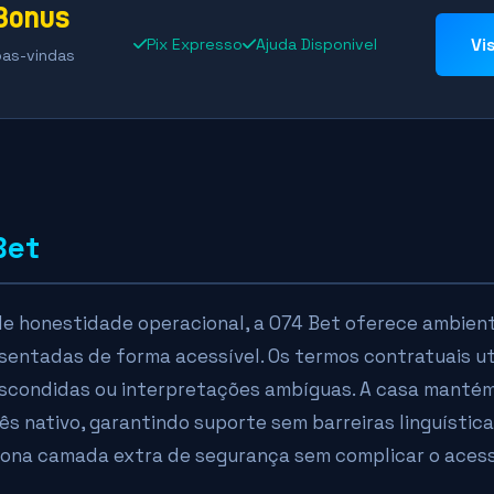
Bonus
Vi
Pix Expresso
Ajuda Disponivel
oas-vindas
Bet
de honestidade operacional, a 074 Bet oferece ambien
sentadas de forma acessível. Os termos contratuais ut
escondidas ou interpretações ambíguas. A casa mantém
 nativo, garantindo suporte sem barreiras linguística
ciona camada extra de segurança sem complicar o acess