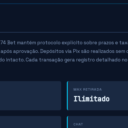
074 Bet mantém protocolo explícito sobre prazos e ta
pós aprovação. Depósitos via Pix são realizados sem 
do intacto. Cada transação gera registro detalhado no 
MAX RETIRADA
Ilimitado
CHAT