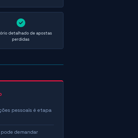
tório detalhado de apostas
perdidas
o
ções pessoais é etapa
s pode demandar