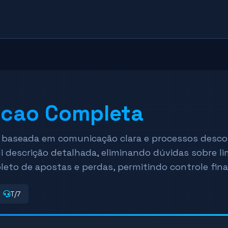
iacao Completa
 baseada em comunicação clara e processos descom
 descrição detalhada, eliminando dúvidas sobre limi
leto de apostas e perdas, permitindo controle finan
T/7