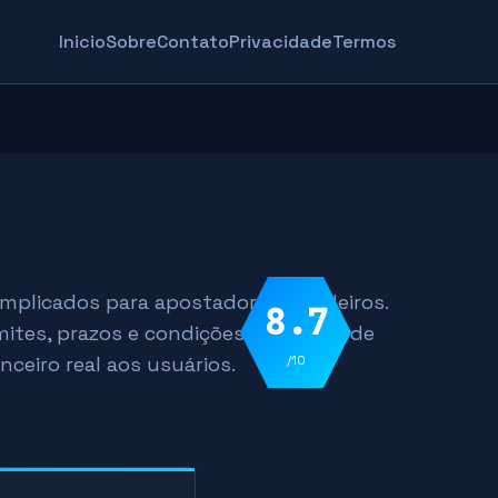
Inicio
Sobre
Contato
Privacidade
Termos
plicados para apostadores brasileiros.
8.7
tes, prazos e condições. A política de
ceiro real aos usuários.
/10