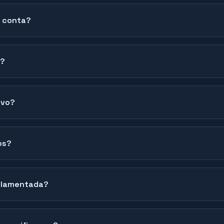
a conta?
 ser solicitada através do suporte ao cliente, que process
de encerramento da plataforma.
e?
lmente compatível com navegadores Safari e Chrome em di
cia adaptada para telas menores.
ivo?
m apostas pré-jogo com análise detalhada, permitindo de
 início dos eventos.
os?
os por categoria de aposta, informados explicitamente n
el no site.
gulamentada?
uindo diretrizes do setor de apostas online, com informaç
íveis na seção institucional.