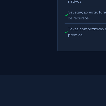
nativos
Navegação estruturad
de recursos
Taxas competitivas 
prêmios