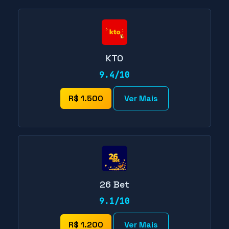
KTO
9.4/10
R$ 1.500
Ver Mais
26 Bet
9.1/10
R$ 1.200
Ver Mais