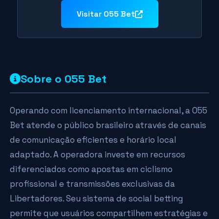
Visitar 055 Bet
Sobre o 055 Bet
Operando com licenciamento internacional, a 055
Bet atende o público brasileiro através de canais
de comunicação eficientes e horário local
adaptado. A operadora investe em recursos
diferenciados como apostas em ciclismo
profissional e transmissões exclusivas da
Libertadores. Seu sistema de social betting
permite que usuários compartilhem estratégias e