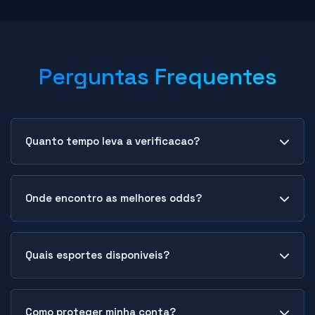
Perguntas Frequentes
Quanto tempo leva a verificacao?
O processo de verificação de documentos
costuma ser concluído entre 24 e 48 horas úteis
Onde encontro as melhores odds?
após o envio completo.
As cotações mais competitivas geralmente
aparecem na seção de futebol e nos eventos da
Quais esportes disponiveis?
Libertadores transmitidos ao vivo.
A plataforma oferece futebol, basquete, tênis,
vôlei, ciclismo profissional, além de competições
Como proteger minha conta?