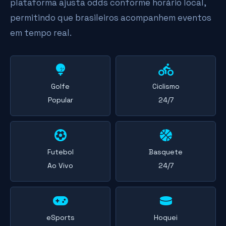
plataforma ajusta odds conforme horário local,
permitindo que brasileiros acompanhem eventos
em tempo real.
Golfe
Ciclismo
Popular
24/7
Futebol
Basquete
Ao Vivo
24/7
eSports
Hoquei