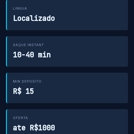
LINGUA
Localizado
SAQUE INSTANT
10-40 min
MIN DEPOSITO
R$ 15
OFERTA
ate R$1000