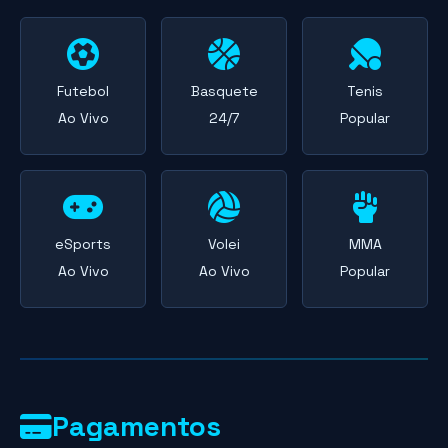
Futebol
Basquete
Tenis
Ao Vivo
24/7
Popular
eSports
Volei
MMA
Ao Vivo
Ao Vivo
Popular
Pagamentos