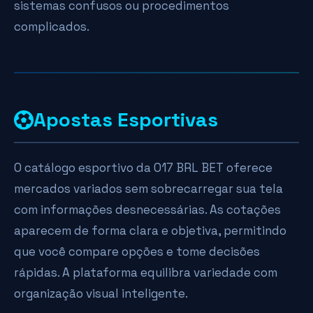
sistemas confusos ou procedimentos
complicados.
Apostas Esportivas
O catálogo esportivo da 017 BRL BET oferece
mercados variados sem sobrecarregar sua tela
com informações desnecessárias. As cotações
aparecem de forma clara e objetiva, permitindo
que você compare opções e tome decisões
rápidas. A plataforma equilibra variedade com
organização visual inteligente.