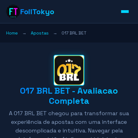
FoilTokyo
Home
→
Apostas
→
017 BRL BET
017 BRL BET - Avaliacao
Completa
A 017 BRL BET chegou para transformar sua
experiência de apostas com uma interface
descomplicada e intuitiva. Navegar pela