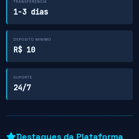
TRANSFERENCIA
1-3 dias
DEPOSITO MINIMO
R$ 10
SUPORTE
24/7
Destaques da Plataforma