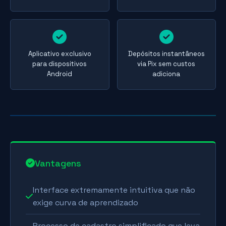
Aplicativo exclusivo
Depósitos instantâneos
para dispositivos
via Pix sem custos
Android
adiciona
Vantagens
Interface extremamente intuitiva que não
exige curva de aprendizado
Processo de cadastro simplificado que leva