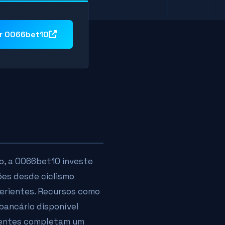
ar 0066bet10
o, a 0066bet10 investe
es desde ciclismo
perientes. Recursos como
bancário disponível
arentes completam um