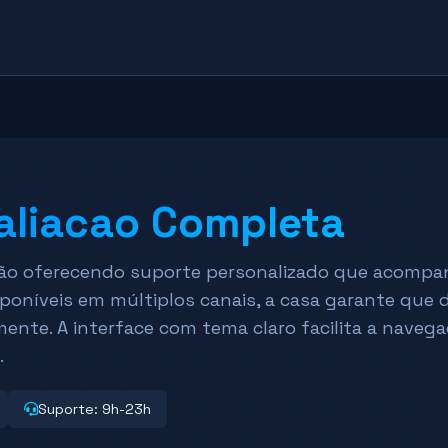
aliacao Completa
ção oferecendo suporte personalizado que acompa
sponíveis em múltiplos canais, a casa garante que
ente. A interface com tema claro facilita a navega
.
Suporte: 9h-23h