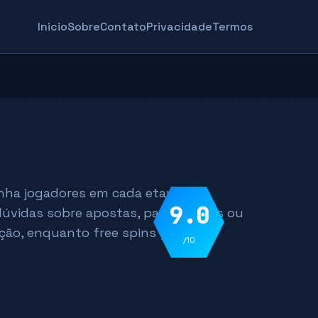
Inicio
Sobre
Contato
Privacidade
Termos
nha jogadores em cada etapa da
9.0
 dúvidas sobre apostas, pagamentos ou
ção, enquanto free spins grátis
/10