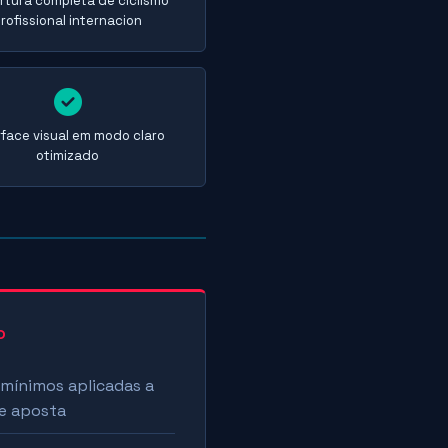
rtura completa de ciclismo
rofissional internacion
rface visual em modo claro
otimizado
o
 mínimos aplicadas a
e aposta