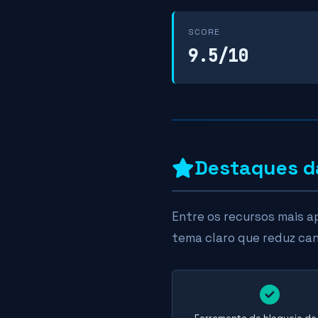
SCORE
9.5/10
Destaques d
Entre os recursos mais a
tema claro que reduz ca