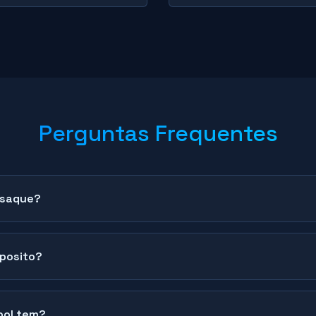
Perguntas Frequentes
 saque?
que podem ser canceladas enquanto estiverem com status 
processamento ser iniciado, o cancelamento não é mais poss
posito?
 boleto bancário, transferências bancárias convencionais 
eiras. Cada método possui limites e prazos específicos det
bol tem?