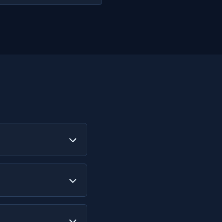
pendente no painel
ível.
e cartões de crédito
alhados na área de