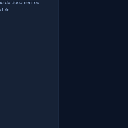
ção de documentos
teis